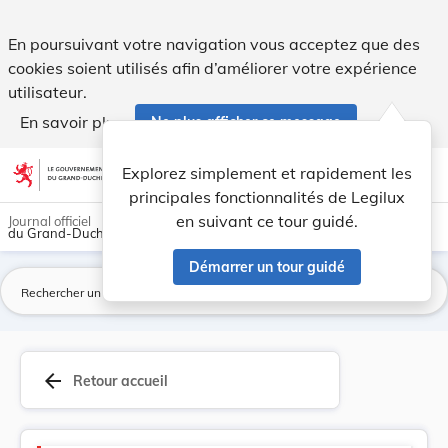
Élections législatives, européennes et communales - Legilux
En poursuivant votre navigation vous acceptez que des
cookies soient utilisés afin d’améliorer votre expérience
utilisateur.
En savoir plus
Ne plus afficher ce message
Aller au contenu
help
light_mode
dark_mode
account_circle
Explorez simplement et rapidement les
Aide
principales fonctionnalités de Legilux
en suivant ce tour guidé.
Journal officiel
du Grand-Duché de Luxembourg
Démarrer un tour guidé
La
arrow_back
Retour accueil