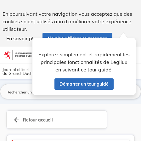
Élections législatives, européennes et communales - Legilux
En poursuivant votre navigation vous acceptez que des
cookies soient utilisés afin d’améliorer votre expérience
utilisateur.
En savoir plus
Ne plus afficher ce message
Aller au contenu
help
light_mode
dark_mode
account_circle
Explorez simplement et rapidement les
Aide
principales fonctionnalités de Legilux
en suivant ce tour guidé.
Journal officiel
du Grand-Duché de Luxembourg
Démarrer un tour guidé
La
arrow_back
Retour accueil