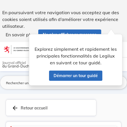
Logement - Legilux
En poursuivant votre navigation vous acceptez que des
cookies soient utilisés afin d’améliorer votre expérience
utilisateur.
En savoir plus
Ne plus afficher ce message
Aller au contenu
help
light_mode
dark_mode
account_circle
Explorez simplement et rapidement les
Aide
principales fonctionnalités de Legilux
en suivant ce tour guidé.
Journal officiel
du Grand-Duché de Luxembourg
Démarrer un tour guidé
La
arrow_back
Retour accueil