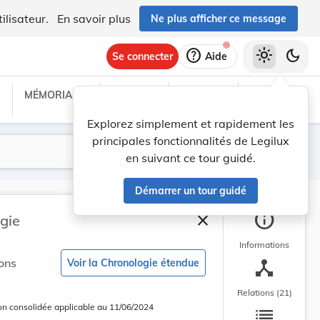
ilisateur.
En savoir plus
Ne plus afficher ce message
help
light_mode
dark_mode
Se connecter
Aide
MÉMORIAL C
TRAITÉS
PROJETS
TEXTES UE
Explorez simplement et rapidement les
principales fonctionnalités de Legilux
Lancer la recherche
Filtres
en suivant ce tour guidé.
Démarrer un tour guidé
info
close
gie
Fermer la barre latéra
Informations
device_hub
ons
Voir la Chronologie étendue
Relations (21)
list
on consolidée applicable au 11/06/2024
 courante
 consolidée en cours d’application