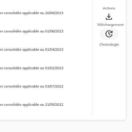
Actions
on consolidée applicable au 20/08/2023
save_alt
 consolidée obsolète
Téléchargement
update
on consolidée applicable au 01/06/2023
 consolidée obsolète
Chronologie
on consolidée applicable au 01/04/2023
 consolidée obsolète
on consolidée applicable au 01/02/2023
 consolidée obsolète
on consolidée applicable au 03/07/2022
 consolidée obsolète
on consolidée applicable au 21/05/2022
 consolidée obsolète
on consolidée applicable au 18/12/2021
 consolidée obsolète