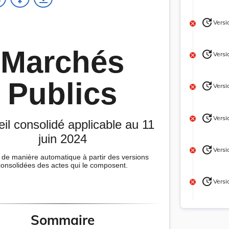
update
Versi
Version
Marchés
update
Versi
Version
Publics
update
Versi
Version
update
Versi
il consolidé applicable au 11
Version
juin 2024
update
Versi
Version
de manière automatique à partir des versions
consolidées des actes qui le composent.
update
Versi
Version
update
Versi
Sommaire
Version