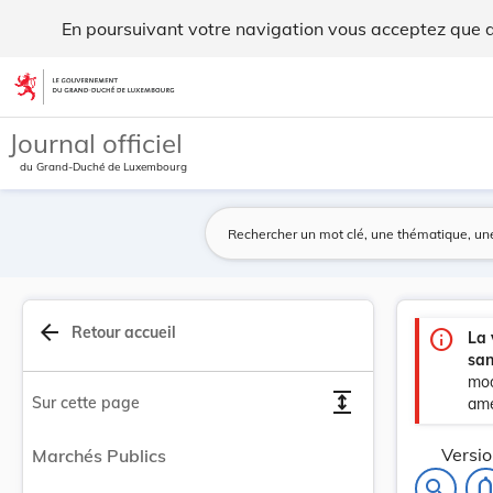
Marchés Publics - Legilux
En poursuivant votre navigation vous acceptez que des
Aller au contenu
Journal officiel
du Grand-Duché de Luxembourg
arrow_back
Retour accueil
info
La 
san
mod
expand
Sur cette page
amé
Versio
Marchés Publics
notifications
search