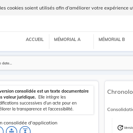
 cookies soient utilisés afin d’améliorer votre expérience ut
ACCUEIL
MÉMORIAL A
MÉMORIAL B
Chronolo
version consolidée est un texte documentaire
s valeur juridique.
Elle intègre les
ifications successives d’un acte pour en
liorer la transparence et l’accessibilité.
Consolidati
n consolidée d'application
update
Versi
_none
compress
expand
Version
Version