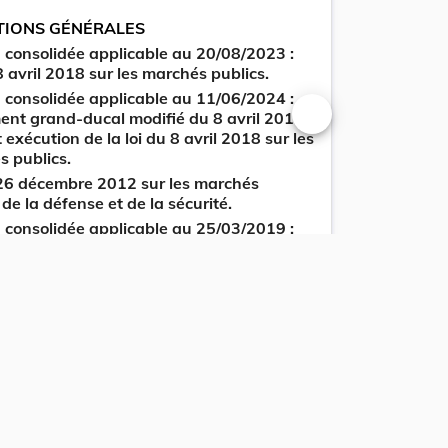
TIONS GÉNÉRALES
update
Versi
Version
 consolidée applicable au 20/08/2023 :
8 avril 2018 sur les marchés publics.
update
Versi
 consolidée applicable au 11/06/2024 :
Version
nt grand-ducal modifié du 8 avril 2018
 exécution de la loi du 8 avril 2018 sur les
Changer la taille du t
update
Versi
 publics.
Version
 26 décembre 2012 sur les marchés
 de la défense et de la sécurité.
update
Versi
 consolidée applicable au 25/03/2019 :
Version
ent grand-ducal du 27 août 2013 relatif
lisation des moyens électroniques dans les
update
Versi
res de passation de marchés publics et
Version
cédures d’attribution de contrats de
ion.
update
Versi
Version
ent grand-ducal du 24 mars 2014
 institution de cahiers spéciaux des
s standardisés en matière de marchés
update
Versi
 et portant modification de l'article 103
Version
lement grand-ducal du 3 août 2009