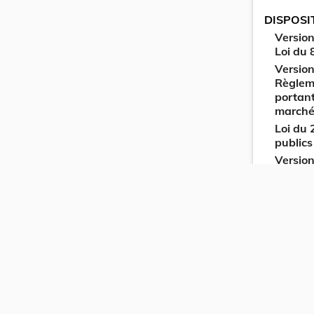
DISPOSI
Version
Loi du 
Version
Règleme
portant
marchés
Loi du
publics
Version
Règlem
à l’uti
procédu
les pro
concess
Règlem
portant
charge
publics
du règ