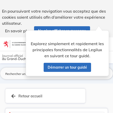
Marchés Publics - Legilux
En poursuivant votre navigation vous acceptez que des
cookies soient utilisés afin d’améliorer votre expérience
utilisateur.
En savoir plus
Ne plus afficher ce message
Aller au contenu
help
light_mode
dark_mode
account_circle
Explorez simplement et rapidement les
Aide
principales fonctionnalités de Legilux
en suivant ce tour guidé.
Journal officiel
du Grand-Duché de Luxembourg
Démarrer un tour guidé
La
arrow_back
Retour accueil