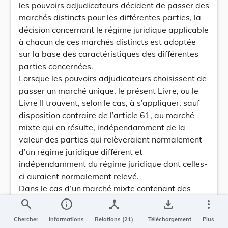
les pouvoirs adjudicateurs décident de passer des
marchés distincts pour les différentes parties, la
décision concernant le régime juridique applicable
à chacun de ces marchés distincts est adoptée
sur la base des caractéristiques des différentes
parties concernées.
Lorsque les pouvoirs adjudicateurs choisissent de
passer un marché unique, le présent Livre, ou le
Livre II trouvent, selon le cas, à s’appliquer, sauf
disposition contraire de l’article 61, au marché
mixte qui en résulte, indépendamment de la
valeur des parties qui relèveraient normalement
d’un régime juridique différent et
indépendamment du régime juridique dont celles-
ci auraient normalement relevé.
Dans le cas d’un marché mixte contenant des
éléments de marchés de fournitures, de travaux
search
info
device_hub
save_alt
more_vert
et de services et de concessions, le marché mixte
Chercher
Informations
Relations (21)
Téléchargement
Plus
est passé conformément au Livre II, pour autant