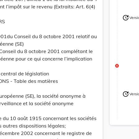
l’impôt sur le revenu (Extraits: Art. 6(4)
update
Versi
Version
RS
1du Conseil du 8 octobre 2001 relatif au
péenne (SE)
Conseil du 8 octobre 2001 complétant le
péenne pour ce qui concerne l’implication
 central de législation
NS - Table des matières
update
Versi
européenne (SE), la société anonyme à
Version
urveillance et la société anonyme
iée du 10 août 1915 concernant les sociétés
 autres dispositions légales;
 décembre 2002 concernant le registre de