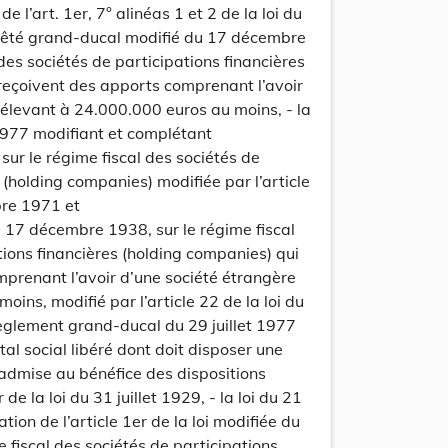
de l’art. 1er, 7° alinéas 1 et 2 de la loi du
rêté grand-ducal modifié du 17 décembre
des sociétés de participations financières
reçoivent des apports comprenant l’avoir
’élevant à 24.000.000 euros au moins, - la
 1977 modifiant et complétant
update
Versi
Version
9 sur le régime fiscal des sociétés de
 (holding companies) modifiée par l’article
bre 1971 et
u 17 décembre 1938, sur le régime fiscal
tions financières (holding companies) qui
prenant l’avoir d’une société étrangère
moins, modifié par l’article 22 de la loi du
èglement grand-ducal du 29 juillet 1977
al social libéré dont doit disposer une
 admise au bénéfice des dispositions
update
Versi
 de la loi du 31 juillet 1929, - la loi du 21
Version
tion de l’article 1er de la loi modifiée du
me fiscal des sociétés de participations