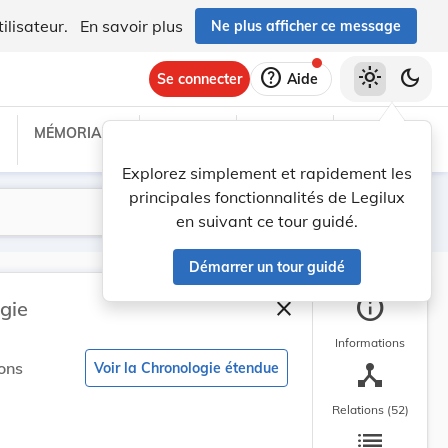
ilisateur.
En savoir plus
Ne plus afficher ce message
help
light_mode
dark_mode
Se connecter
Aide
on consolidée applicable au 23/12/2025
MÉMORIAL C
TRAITÉS
PROJETS
TEXTES UE
 consolidée obsolète
Explorez simplement et rapidement les
principales fonctionnalités de Legilux
Lancer la recherche
Filtres
en suivant ce tour guidé.
Démarrer un tour guidé
info
close
gie
Fermer la barre latéra
Informations
device_hub
ons
Voir la Chronologie étendue
on consolidée applicable au 20/04/2025
 consolidée obsolète
Relations (52)
list