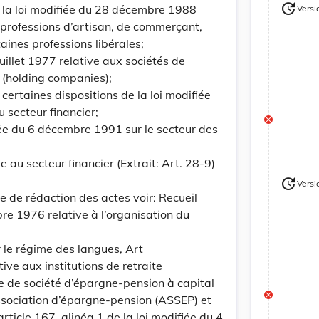
update
t la loi modifiée du 28 décembre 1988
Versi
Version
 professions d’artisan, de commerçant,
taines professions libérales;
juillet 1977 relative aux sociétés de
s (holding companies);
certaines dispositions de la loi modifiée
u secteur financier;
iée du 6 décembre 1991 sur le secteur des
e au secteur financier (Extrait: Art. 28-9)
update
Versi
Version
ue de rédaction des actes voir: Recueil
e 1976 relative à l’organisation du
r le régime des langues, Art
tive aux institutions de retraite
e de société d’épargne-pension à capital
ssociation d’épargne-pension (ASSEP) et
article 167, alinéa 1 de la loi modifiée du 4