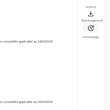
Actions
save_alt
Téléchargement
update
Chronologie
on consolidée applicable au 24/03/2025
 consolidée obsolète
on consolidée applicable au 02/03/2025
 consolidée obsolète