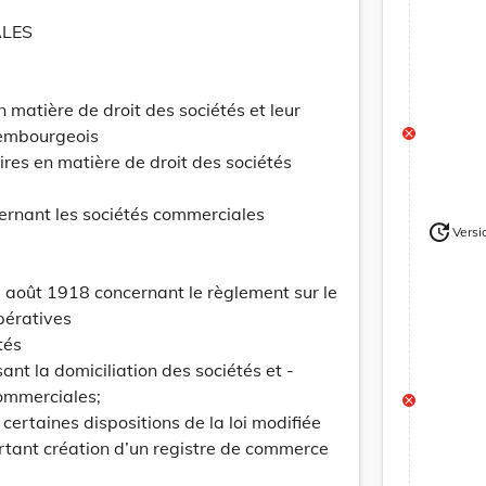
ALES
e
 matière de droit des sociétés et leur
xembourgeois
s en matière de droit des sociétés
ernant les sociétés commerciales
update
Versi
Version
 août 1918 concernant le règlement sur le
pératives
tés
nt la domiciliation des sociétés et -
commerciales;
certaines dispositions de la loi modifiée
tant création d’un registre de commerce