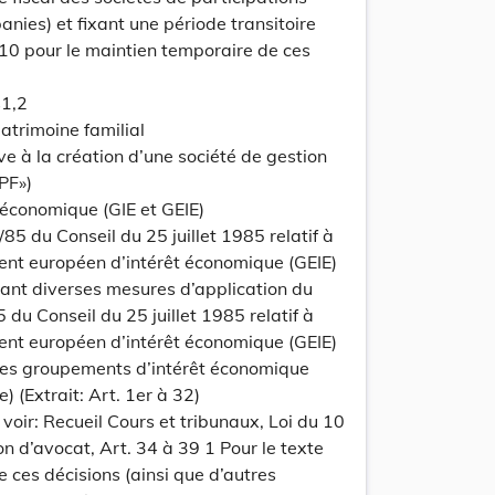
nies) et fixant une période transitoire
0 pour le maintien temporaire de ces
s1,2
atrimoine familial
ve à la création d’une société de gestion
PF»)
 économique (GIE et GEIE)
update
Versi
Version
5 du Conseil du 25 juillet 1985 relatif à
ment européen d’intérêt économique (GEIE)
ant diverses mesures d’application du
du Conseil du 25 juillet 1985 relatif à
ment européen d’intérêt économique (GEIE)
les groupements d’intérêt économique
e) (Extrait: Art. 1er à 32)
voir: Recueil Cours et tribunaux, Loi du 10
n d’avocat, Art. 34 à 39 1 Pour le texte
e ces décisions (ainsi que d’autres
update
Versi