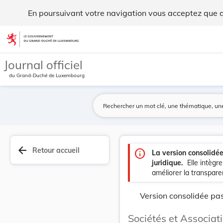
Sociétés et Associations - Legilux
En poursuivant votre navigation vous acceptez que des
Aller au contenu
Journal officiel
du Grand-Duché de Luxembourg
arrow_back
Retour accueil
info
La version consolidé
juridique.
Elle intègr
améliorer la transparen
Version consolidée pas
Sociétés et Associat