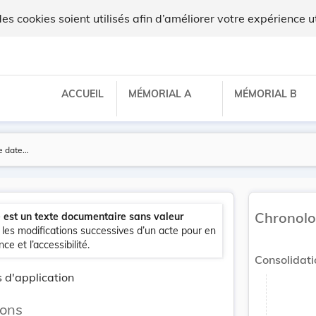
 cookies soient utilisés afin d’améliorer votre expérience ut
update
Versi
ACCUEIL
MÉMORIAL A
MÉMORIAL B
Version
Chronolo
e est un texte documentaire sans valeur
e les modifications successives d’un acte pour en
ce et l’accessibilité.
Consolidati
update
Versi
Version
 d'application
ions