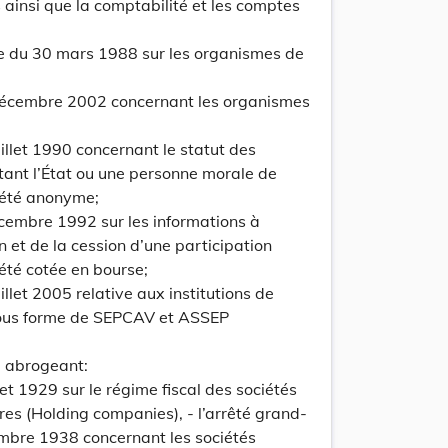
ainsi que la comptabilité et les comptes
iée du 30 mars 1988 sur les organismes de
update
0 décembre 2002 concernant les organismes
Versi
Version
juillet 1990 concernant le statut des
tant l’État ou une personne morale de
iété anonyme;
décembre 1992 sur les informations à
on et de la cession d’une participation
été cotée en bourse;
uillet 2005 relative aux institutions de
 sous forme de SEPCAV et ASSEP
update
Versi
Version
 abrogeant:
llet 1929 sur le régime fiscal des sociétés
res (Holding companies), - l’arrêté grand-
mbre 1938 concernant les sociétés