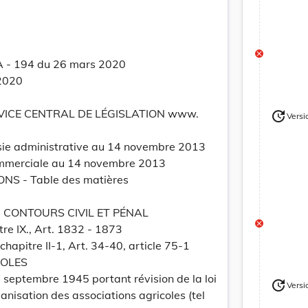
A - 194 du 26 mars 2020
2020
RVICE CENTRAL DE LÉGISLATION www.
update
Versi
Version
ie administrative au 14 novembre 2013
commerciale au 14 novembre 2013
NS - Table des matières
 CONTOURS CIVIL ET PÉNAL
itre IX., Art. 1832 - 1873
hapitre II-1, Art. 34-40, article 75-1
COLES
 septembre 1945 portant révision de la loi
update
Versi
Version
anisation des associations agricoles (tel