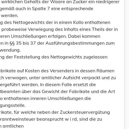
s wirklichen Gehalts der Waare an Zucker ein niedrigerer
gemäß auch in Spalte 7 eine entsprechende
 werden.
ng des Nettogewichts der in einem Kollo enthaltenen
 probeweise Verwiegung des Inhalts eines Theils der in
nneren Umschließungen erfolgen. Dabei kommen
ten in §§ 35 bis 37 der Ausführungsbestimmungen zum
nwendung.
ung der Feststellung des Nettogewichts zugelassen
brikate auf Kosten des Versenders in dessen Räumen
ch verwogen, unter amtlicher Aufsicht verpackt und zu
ergeführt werden. In diesem Falle ersetzt die
lbeamten über das Gewicht der Fabrikate und die Art
llo enthaltenen inneren Umschließungen die
gungsstelle.
rikate, für welche neben der Zuckersteuervergütung
ranntweinsteuer beansprucht w i rd, sind die zu
n amtlichen