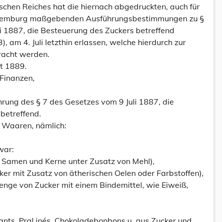
chen Reiches hat die hiernach abgedruckten, auch für
xemburg maßgebenden Ausführungsbestimmungen zu §
li 1887, die Besteuerung des Zuckers betreffend
), am 4. Juli letzthin erlassen, welche hierdurch zur
bracht werden.
t 1889.
 Finanzen,
ung des § 7 des Gesetzes vom 9 Juli 1887, die
betreffend.
 Waaren, nämlich:
war:
 Samen und Kerne unter Zusatz von Mehl),
ker mit Zusatz von ätherischen Oelen oder Farbstoffen),
enge von Zucker mit einem Bindemittel, wie Eiweiß,
nts, Pral inés, Chokoladebonbons u. aus Zucker und