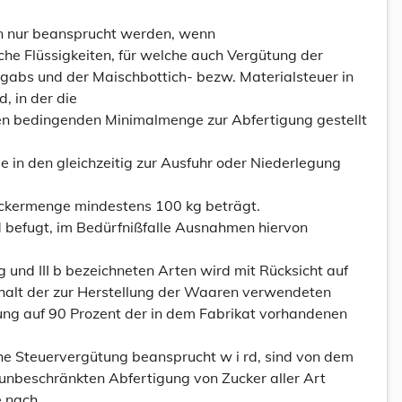
n nur beansprucht werden, wenn
sche Flüssigkeiten, für welche auch Vergütung der
abs und der Maischbottich- bezw. Materialsteuer in
 in der die
n bedingenden Minimalmenge zur Abfertigung gestellt
ie in den gleichzeitig zur Ausfuhr oder Niederlegung
uckermenge mindestens 100 kg beträgt.
d befugt, im Bedürfnißfalle Ausnahmen hiervon
 g und III b bezeichneten Arten wird mit Rücksicht auf
halt der zur Herstellung der Waaren verwendeten
ung auf 90 Prozent der in dem Fabrikat vorhandenen
.
che Steuervergütung beansprucht w i rd, sind von dem
 unbeschränkten Abfertigung von Zucker aller Art
e nach