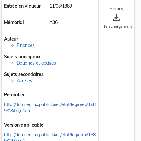
Entrée en vigueur
11/08/1889
Actions
save_alt
Mémorial
A36
Téléchargement
Auteur
Finances
Sujets principaux
Douanes et accises
Sujets secondaires
Accises
Permalien
http://data.legilux.public.lu/eli/etat/leg/reex/188
9/08/07/n1/jo
Version applicable
http://data.legilux.public.lu/eli/etat/leg/reex/188