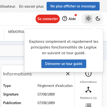
ilisateur.
En savoir plus
Ne plus afficher ce message
help
light_mode
dark_mode
Se connecter
Aide
MÉMORIAL C
TRAITÉS
PROJETS
TEXTES UE
Explorez simplement et rapidement les
principales fonctionnalités de Legilux
Lancer la recherche
Filtres
en suivant ce tour guidé.
Démarrer un tour guidé
info
close
Informations
Fermer la barre latéra
Informations
Type
Règlement d'exécution
device_hub
Signature
07/08/1889
Relations (1)
list
Publication
07/08/1889