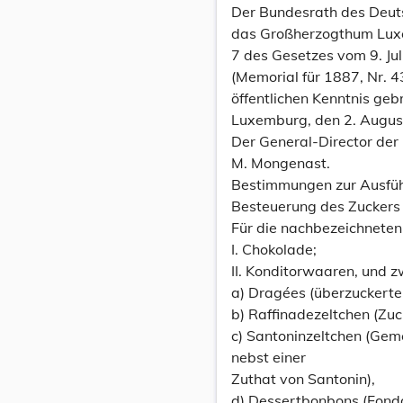
Der Bundesrath des Deuts
das Großherzogthum Lu
7 des Gesetzes vom 9. Ju
(Memorial für 1887, Nr. 43
öffentlichen Kenntnis ge
Luxemburg, den 2. Augus
Der General-Director der
M. Mongenast.
Bestimmungen zur Ausführ
Besteuerung des Zuckers 
Für die nachbezeichneten
I. Chokolade;
II. Konditorwaaren, und z
a) Dragées (überzuckerte
b) Raffinadezeltchen (Zuc
c) Santoninzeltchen (Gem
nebst einer
Zuthat von Santonin),
d) Dessertbonbons (Fonda