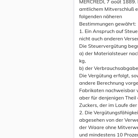
MERCREDI, 7 août 1889. N
amtlichem Mitverschluß 
folgenden näheren
Bestimmungen gewährt:
1. Ein Anspruch auf Steu
nicht auch anderen Verse
Die Steuervergütung begr
a) der Materialsteuer na
kg,
b) der Verbrauchsabgabe 
Die Vergütung erfolgt, so
andere Berechnung vorge
Fabrikaten nachweisbar v
aber für denjenigen Thei
Zuckers, der im Laufe der
2. Die Vergütungsfähigkei
abgesehen von der Verwe
der Waare ohne Mitverwen
und mindestens 10 Proze