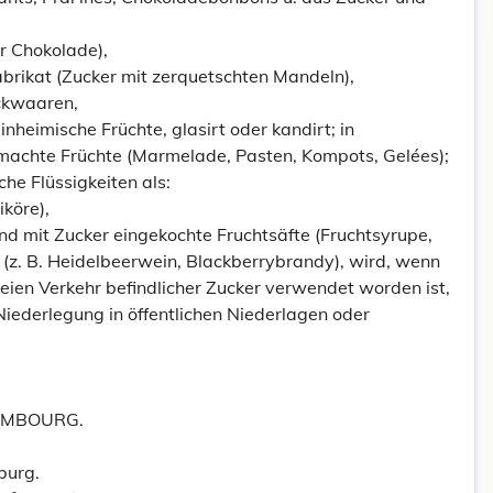
r Chokolade),
rikat (Zucker mit zerquetschten Mandeln),
ckwaaren,
nheimische Früchte, glasirt oder kandirt; in
machte Früchte (Marmelade, Pasten, Kompots, Gelées);
sche Flüssigkeiten als:
iköre),
und mit Zucker eingekochte Fruchtsäfte (Fruchtsyrupe,
(z. B. Heidelbeerwein, Blackberrybrandy), wird, wenn
reien Verkehr befindlicher Zucker verwendet worden ist,
Niederlegung in öffentlichen Niederlagen oder
EMBOURG.
burg.