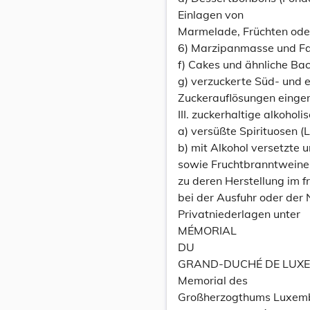
Einlagen von
Marmelade, Früchten ode
6) Marzipanmasse und Fab
f) Cakes und ähnliche Ba
g) verzuckerte Süd- und ei
Zuckerauflösungen einge
III. zuckerhaltige alkoholi
a) versüßte Spirituosen (L
b) mit Alkohol versetzte 
sowie Fruchtbranntweine 
zu deren Herstellung im f
bei der Ausfuhr oder der 
Privatniederlagen unter
MÉMORIAL
DU
GRAND-DUCHÉ DE LUX
Memorial des
Großherzogthums Luxem