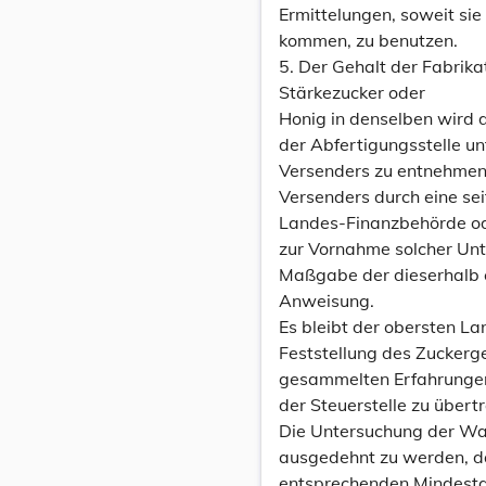
Ermittelungen, soweit sie
kommen, zu benutzen.
5. Der Gehalt der Fabrik
Stärkezucker oder
Honig in denselben wird d
der Abfertigungsstelle u
Versenders zu entnehmen 
Versenders durch eine se
Landes-Finanzbehörde ode
zur Vornahme solcher Unt
Maßgabe der dieserhalb
Anweisung.
Es bleibt der obersten L
Feststellung des Zuckerg
gesammelten Erfahrungen 
der Steuerstelle zu übert
Die Untersuchung der Waa
ausgedehnt zu werden, d
entsprechenden Mindestg