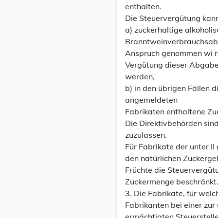
enthalten.
Die Steuervergütung kan
a) zuckerhaltige alkoholi
Branntweinverbrauchsabg
Anspruch genommen wi rd,
Vergütung dieser Abgabe
werden,
b) in den übrigen Fällen d
angemeldeten
Fabrikaten enthaltene Z
Die Direktivbehörden sin
zuzulassen.
Für Fabrikate der unter II
den natürlichen Zuckerge
Früchte die Steuervergüt
Zuckermenge beschränkt
3. Die Fabrikate, für wel
Fabrikanten bei einer zur
ermächtigten Steuerstell