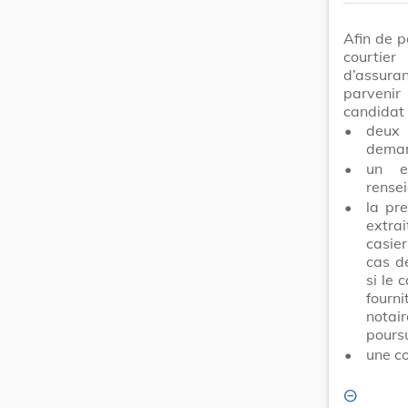
Afin de p
courtier
d’assuran
parveni
candidat 
•
deux 
deman
•
un e
rense
•
la pr
extrai
casier
cas de
si le 
fourni
notair
pours
•
une co