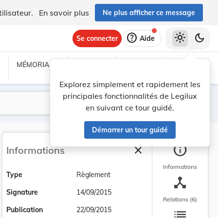
ilisateur.
En savoir plus
Ne plus afficher ce message
help
light_mode
dark_mode
Se connecter
Aide
MÉMORIAL C
TRAITÉS
PROJETS
TEXTES UE
Explorez simplement et rapidement les
principales fonctionnalités de Legilux
Lancer la recherche
Filtres
en suivant ce tour guidé.
Démarrer un tour guidé
info
close
Informations
Fermer la barre latéra
Informations
Type
Règlement
device_hub
Signature
14/09/2015
Relations (6)
list
Publication
22/09/2015