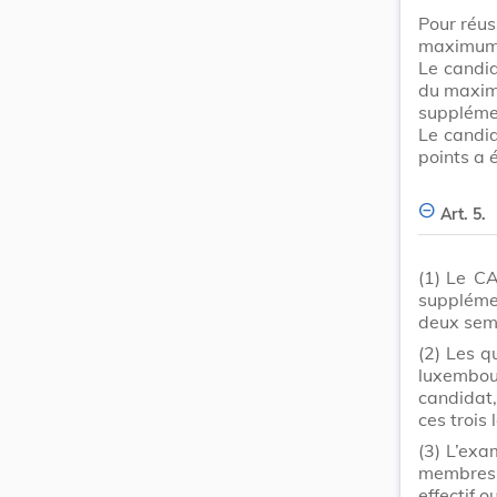
Pour réus
maximum 
Le candi
du maximu
suppléme
Le candi
points a 
Art. 5.
(1)
Le CA
supplémen
deux sem
(2)
Les q
luxembou
candidat,
ces trois
(3)
L’exa
membres 
effectif 