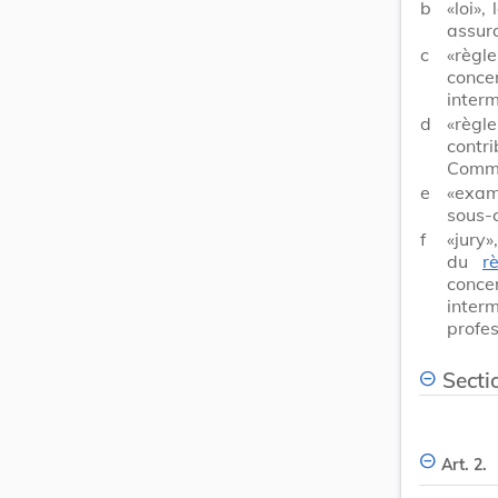
b
«loi»,
assur
c
«règl
conce
inter
d
«règl
contri
Commi
e
«exam
sous-c
f
«jury»
du
r
conce
interm
profes
Secti
Art. 2.