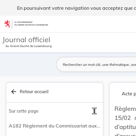
Règlement du Commissariat aux Assurances N° 15/... - Legi
En poursuivant votre navigation vous acceptez que des
Aller au contenu
Journal officiel
du Grand-Duché de Luxembourg
arrow_back
Retour accueil
Acte p
Règlem
expand
Sur cette page
15/02 
A182 Règlement du Commissariat aux Assurances N° 15/02 du 14 septembre 2015 relatif à l'épreuve d'aptitude pour candidats agents et sous-courtiers d'assurances.
d’aptit
d’assur