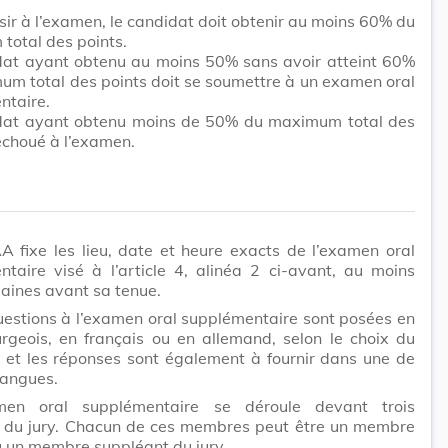
sir à l’examen, le candidat doit obtenir au moins 60% du
total des points.
dat ayant obtenu au moins 50% sans avoir atteint 60%
m total des points doit se soumettre à un examen oral
ntaire.
dat ayant obtenu moins de 50% du maximum total des
échoué à l’examen.
A fixe les lieu, date et heure exacts de l’examen oral
taire visé à l’article 4, alinéa 2 ci-avant, au moins
aines avant sa tenue.
uestions à l’examen oral supplémentaire sont posées en
rgeois, en français ou en allemand, selon le choix du
 et les réponses sont également à fournir dans une de
 langues.
men oral supplémentaire se déroule devant trois
du jury. Chacun de ces membres peut être un membre
ou un membre suppléant du jury.