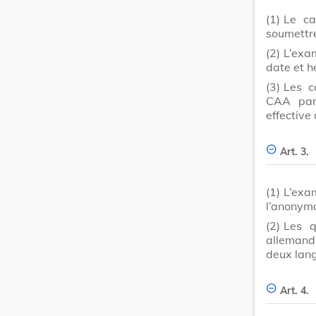
(1)
Le ca
soumettre
(2)
L’exam
date et h
(3)
Les c
CAA par 
effective
Art. 3.
(1)
L’exa
l’anonym
(2)
Les q
allemand
deux lan
Art. 4.