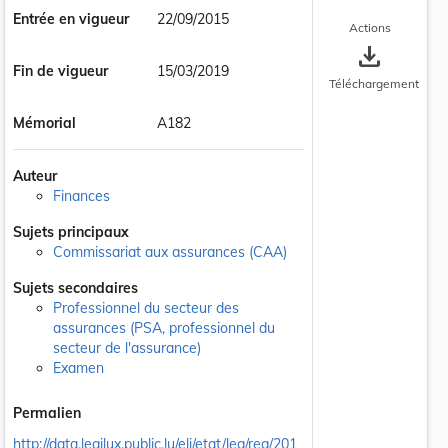
Entrée en vigueur
22/09/2015
Actions
save_alt
Fin de vigueur
15/03/2019
Téléchargement
Mémorial
A182
Auteur
Finances
Sujets principaux
Commissariat aux assurances (CAA)
Sujets secondaires
Professionnel du secteur des
assurances (PSA, professionnel du
secteur de l'assurance)
Examen
Permalien
http://data.legilux.public.lu/eli/etat/leg/reg/201