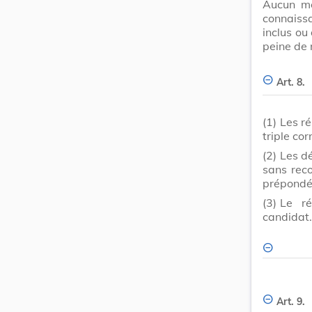
Aucun me
connaiss
inclus ou 
peine de 
Art. 8.
(1)
Les r
triple cor
(2)
Les dé
sans reco
prépondé
(3)
Le ré
candidat.
Art. 9.