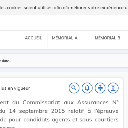
lux
 cookies soient utilisés afin d’améliorer votre expérience ut
ACCUEIL
MÉMORIAL A
MÉMORIAL B
notifications_none
compress
expand
search
lus en vigueur
ent du Commissariat aux Assurances N°
du 14 septembre 2015 relatif à l’épreuve
ude pour candidats agents et sous-courtiers
ances.