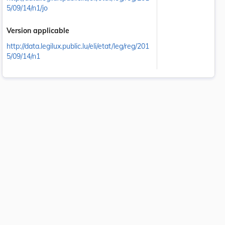
5/09/14/n1/jo
Version applicable
http://data.legilux.public.lu/eli/etat/leg/reg/201
5/09/14/n1