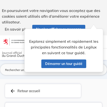
Règlement gouvernemental du 4 décembre 1969 por... - Leg
En poursuivant votre navigation vous acceptez que des
cookies soient utilisés afin d’améliorer votre expérience
utilisateur.
En savoir plus
Ne plus afficher ce message
Aller au contenu
help
light_mode
dark_mode
account_circle
Explorez simplement et rapidement les
Aide
principales fonctionnalités de Legilux
en suivant ce tour guidé.
Journal officiel
du Grand-Duché de Luxembourg
Démarrer un tour guidé
La
arrow_back
Retour accueil