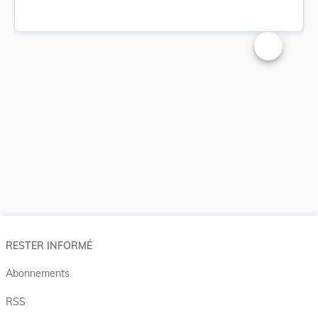
Changer la t
RESTER INFORMÉ
Abonnements
RSS