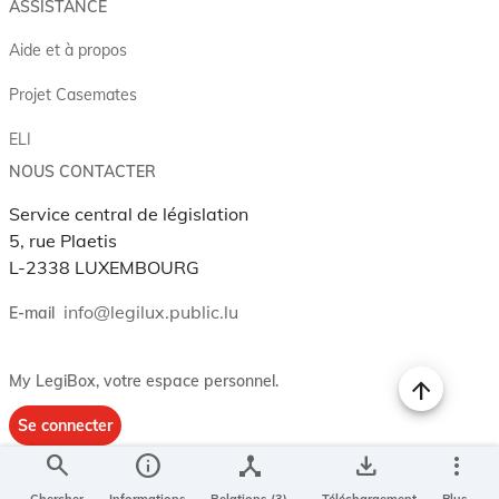
ASSISTANCE
Aide et à propos
Projet Casemates
ELI
NOUS CONTACTER
Service central de législation
5, rue Plaetis
L-2338 LUXEMBOURG
info@legilux.public.lu
E-mail
My LegiBox
, votre espace personnel.
Se connecter
search
info
device_hub
save_alt
more_vert
Enregistrer et organiser vos actes préférés, enregistrer vos
recherches, soyez alerté en cas de modification sur un document