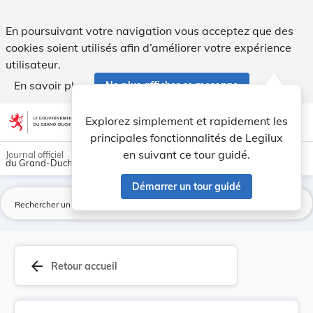
Règlement du Gouvernement en Conseil du 11 janv... - Legil
En poursuivant votre navigation vous acceptez que des
cookies soient utilisés afin d’améliorer votre expérience
utilisateur.
En savoir plus
Ne plus afficher ce message
Aller au contenu
help
light_mode
dark_mode
account_circle
Explorez simplement et rapidement les
Aide
principales fonctionnalités de Legilux
en suivant ce tour guidé.
Journal officiel
du Grand-Duché de Luxembourg
Démarrer un tour guidé
La
arrow_back
Retour accueil