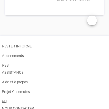
Changer la t
RESTER INFORMÉ
Abonnements
RSS
ASSISTANCE
Aide et à propos
Projet Casemates
ELI
NOUS CONTACTER