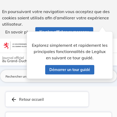
Règlement grand-ducal du 10 juin 1963 modifiant... - Legilu
En poursuivant votre navigation vous acceptez que des
cookies soient utilisés afin d’améliorer votre expérience
utilisateur.
En savoir plus
Ne plus afficher ce message
Aller au contenu
help
light_mode
dark_mode
account_circle
Explorez simplement et rapidement les
Aide
principales fonctionnalités de Legilux
en suivant ce tour guidé.
Journal officiel
du Grand-Duché de Luxembourg
Démarrer un tour guidé
La
arrow_back
Retour accueil