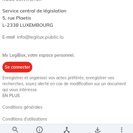
Service central de législation
5, rue Plaetis
L-2338 LUXEMBOURG
info@legilux.public.lu
E-mail
My LegiBox
, votre espace personnel.
Se connecter
Enregistrer et organiser vos actes préférés, enregistrer vos
recherches, soyez alerté en cas de modification sur un document
qui vous intéresse.
EN PLUS
Conditions générales
Conditions d’utilisations
search
info
device_hub
save_alt
more_vert
Accessibilité