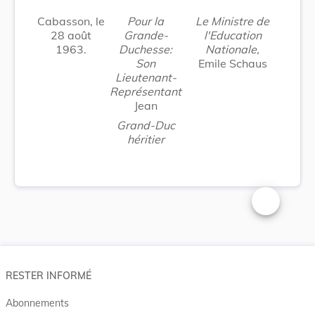
Cabasson, le
Pour la
Le Ministre de
28 août
Grande-
l'Education
1963.
Duchesse:
Nationale,
Son
Emile Schaus
Lieutenant-
Représentant
Jean
Grand-Duc
héritier
Changer la t
RESTER INFORMÉ
Abonnements