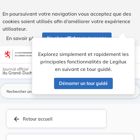
Règlement grand-ducal du 28 août 1963 portant c... - Legil
En poursuivant votre navigation vous acceptez que des
cookies soient utilisés afin d’améliorer votre expérience
utilisateur.
En savoir plus
Ne plus afficher ce message
Aller au contenu
help
light_mode
dark_mode
account_circle
Explorez simplement et rapidement les
Aide
principales fonctionnalités de Legilux
en suivant ce tour guidé.
Journal officiel
du Grand-Duché de Luxembourg
Démarrer un tour guidé
La
arrow_back
Retour accueil