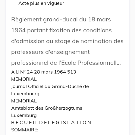
Acte plus en vigueur
Règlement grand-ducal du 18 mars
1964 portant fixation des conditions
d'admission au stage de nomination des
professeurs d'enseignement
professionnel de l'Ecole Professionnelle
A  N° 24 28 mars 1964 513
d'Esch-sur-Alzette et des Centres
MEMORIAL
d'Enseignement Professionnel.
Journal Officiel du Grand-Duché de
Luxembourg
MEMORIAL
Amtsblatt des Großherzogtums
Luxemburg
R E C U E I L D E L E G I S L A T I O N
SOMMAIRE: