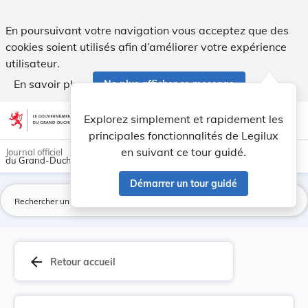
Règlement grand-ducal du 18 mars 1964 portant f... - Legil
En poursuivant votre navigation vous acceptez que des
cookies soient utilisés afin d’améliorer votre expérience
utilisateur.
En savoir plus
Ne plus afficher ce message
Aller au contenu
help
light_mode
dark_mode
account_circle
Explorez simplement et rapidement les
Aide
principales fonctionnalités de Legilux
en suivant ce tour guidé.
Journal officiel
du Grand-Duché de Luxembourg
Démarrer un tour guidé
La
arrow_back
Retour accueil