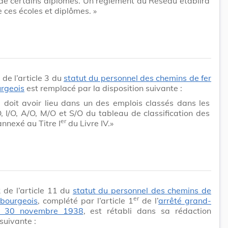
de certains diplômes. Un règlement du Réseau établira
de ces écoles et diplômes. »
 de l’article 3 du
statut du personnel des chemins de fer
rgeois
est remplacé par la disposition suivante :
ci doit avoir lieu dans un des emplois classés dans les
, I/O, A/O, M/O et S/O du tableau de classification des
er
nnexé au Titre I
du Livre IV.»
2 de l’article 11 du
statut du personnel des chemins de
er
mbourgeois
, complété par l’article 1
de l’
arrêté grand-
u 30 novembre 1938
, est rétabli dans sa rédaction
suivante :