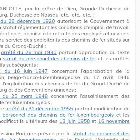
RLOTTE, par la grâce de Dieu, Grande-Duchesse de
g, Duchesse de Nassau, etc., etc., etc. ;
i du 28 décembre 1920
autorisant le Gouvernement à
n statut réglementant les conditions d’emploi, de travail,
ration et de mise à la retraite des employés et ouvriers
u service des exploitants des chemins de fer situés sur
oire du Grand-Duché ;
e
arrêté du 26 mai 1930
portant approbation du texte
du
statut du personnel des chemins de fer
et les arrêtés
ifs subséquents ;
oi du 16 juin 1947
concernant l’approbation de la
on belgo-franco-luxembourgeoise du 17 avril 1946
à l’exploitation des chemins de fer du Grand-Duché de
rg et des Conventions annexes ;
i du 25 mars 1948
concernant l’assainissement des
e fer luxembourgeois ;
re
arrêté du 31 décembre 1955
portant modification du
u personnel des chemins de fer luxembourgeois
et les
odificatifs ultérieurs des
13 juin 1958
et
16 novembre
ssion Paritaire prévue par le
statut du personnel des
de fer luxembourgeois
et la Société Nationale des