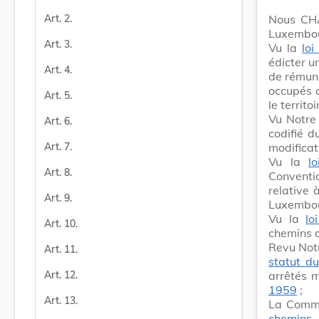
Nous CHA
Art. 2.
Luxembour
Art. 3.
Vu la
lo
édicter u
Art. 4.
de rémuné
occupés a
Art. 5.
le territ
Vu Notr
Art. 6.
codifié 
modificat
Art. 7.
Vu la
l
Art. 8.
Conventi
relative 
Art. 9.
Luxembou
Vu la
lo
Art. 10.
chemins d
Revu Not
Art. 11.
statut d
arrêtés m
Art. 12.
1959
;
Art. 13.
La Commi
chemins 