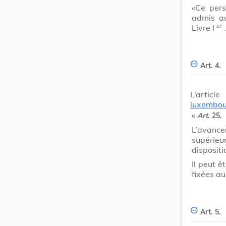
«Ce pers
admis a
er
Livre I
.
Art. 4.
L’artic
luxembou
«
Art
. 25.
L’avanc
supéri
dispositi
Il peut ê
fixées au
Art. 5.