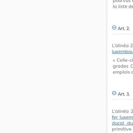
pourvus 
la liste 
Art. 2.
L’alinéa 2
luxembou
« Celle-
grades O
emplois a
Art. 3.
L’alinéa 
fer luxe
ducal d
primitive 