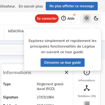
ilisateur.
En savoir plus
Ne plus afficher ce message
help
light_mode
dark_mode
Se connecter
Aide
MÉMORIAL C
TRAITÉS
PROJETS
TEXTES UE
Explorez simplement et rapidement les
principales fonctionnalités de Legilux
Lancer la recherche
Filtres
en suivant ce tour guidé.
Démarrer un tour guidé
info
close
Informations
Fermer la barre latéra
Informations
Type
Règlement grand-
device_hub
ducal (RGD)
Relations (35)
Signature
27/03/1964
list