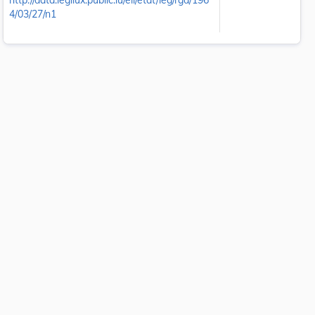
http://data.legilux.public.lu/eli/etat/leg/rgd/196
4/03/27/n1