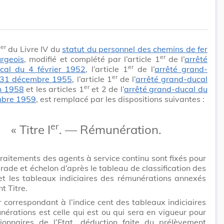
er
1
du Livre IV du
statut du personnel des chemins de fer
er
rgeois
, modifié et complété par l’article 1
de l’
arrêté
er
cal du 4 février 1952
, l’article 1
de l’
arrêté grand-
er
 31 décembre 1955
, l’article 1
de l’
arrêté grand-ducal
er
in 1958
et les articles 1
et 2 de l’
arrêté grand-ducal du
mbre 1959
, est remplacé par les dispositions suivantes :
er
« Titre I
. — Rémunération.
traitements des agents à service continu sont fixés pour
ade et échelon d’après le tableau de classification des
et les tableaux indiciaires des rémunérations annexés
t Titre.
 correspondant à l’indice cent des tableaux indiciaires
nérations est celle qui est ou qui sera en vigueur pour
tionnaires de l’Etat, déduction faite du prélèvement