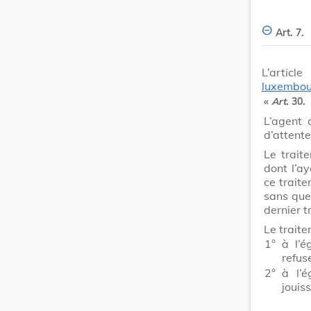
Art. 7.
L’artic
luxembou
«
Art
. 30.
L’agent 
d’attente
Le trait
dont l’a
ce trait
sans que 
dernier t
Le traite
1°
à l’é
refus
2°
à l’é
jouis