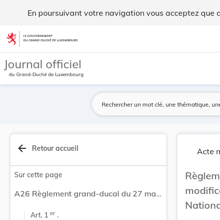
Règlement grand-ducal du 27 mars 1964 portant m... - Legi
En poursuivant votre navigation vous acceptez que des
Aller au contenu
Journal officiel
du Grand-Duché de Luxembourg
arrow_back
Retour accueil
Acte m
Règlem
Sur cette page
modific
A26 Règlement grand-ducal du 27 mars 1964 portant modification du statut du personnel de la Société Nationale des Chemins de Fer Luxembourgeois.
Nationa
er
Art. 1 
 .