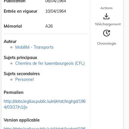
Publication
06/04/1964
Actions
Entrée en vigueur
10/04/1964
save_alt
Téléchargement
Mémorial
A26
update
Auteur
Chronologie
Mobilité - Transports
Sujets principaux
Chemins de fer luxembourgeois (CFL)
Sujets secondaires
Personnel
Permalien
http://data.legilux.public.lu/eli/etat/leg/rgd/196
4/03/27/n1/jo
Version applicable