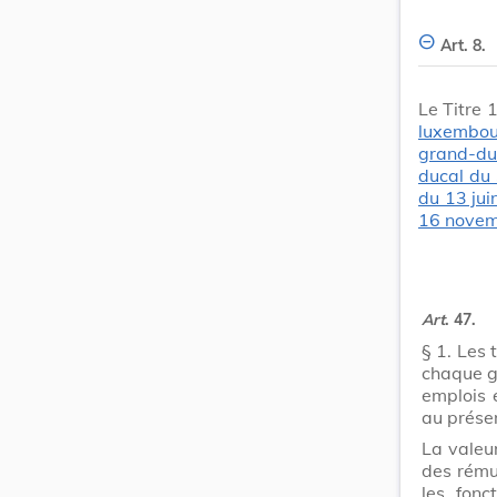
Art. 8.
Le Titre 
luxembou
grand-du
ducal du
du 13 ju
16 nove
Art
. 47.
§ 1.
Les 
chaque gr
emplois 
au présen
La valeur
des rému
les fonc