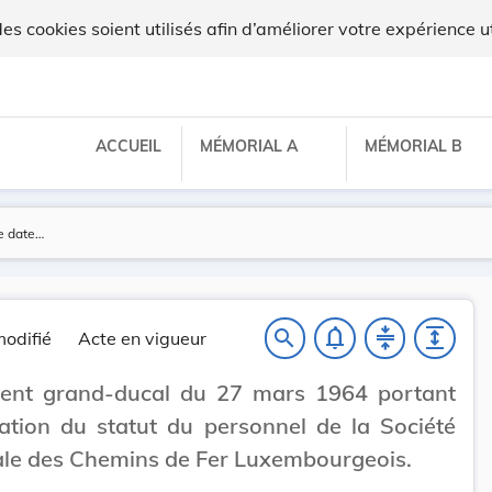
lux
 cookies soient utilisés afin d’améliorer votre expérience ut
ACCUEIL
MÉMORIAL A
MÉMORIAL B
notifications_none
compress
expand
search
odifié
Acte en vigueur
ent grand-ducal du 27 mars 1964 portant
ation du statut du personnel de la Société
le des Chemins de Fer Luxembourgeois.