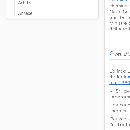
Art. 14.
chemins d
Notre Con
Annexe
Sur le r
Ministre 
délibérat
er
Art. 1
.
L’alinéa 
de fer l
mai 193
« 5° avo
programm
Les cand
examen.
Peuvent 
à d’autr