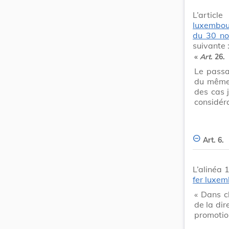
L’artic
luxembou
du 30 n
suivante 
«
Art
. 26.
Le passa
du même 
des cas j
considéra
Art. 6.
L’alinéa 
fer luxe
« Dans c
de la dir
promotio