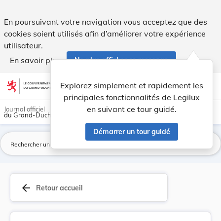
Règlement grand-ducal du 28 octobre 1964 concer... - Legil
En poursuivant votre navigation vous acceptez que des
cookies soient utilisés afin d’améliorer votre expérience
utilisateur.
En savoir plus
Ne plus afficher ce message
Aller au contenu
help
light_mode
dark_mode
account_circle
Explorez simplement et rapidement les
Aide
principales fonctionnalités de Legilux
en suivant ce tour guidé.
Journal officiel
du Grand-Duché de Luxembourg
Démarrer un tour guidé
La
arrow_back
Retour accueil