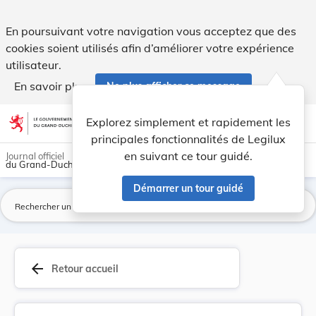
Règlement grand-ducal du 28 décembre 1964 conce... - Leg
En poursuivant votre navigation vous acceptez que des
cookies soient utilisés afin d’améliorer votre expérience
utilisateur.
En savoir plus
Ne plus afficher ce message
Aller au contenu
help
light_mode
dark_mode
account_circle
Explorez simplement et rapidement les
Aide
principales fonctionnalités de Legilux
en suivant ce tour guidé.
Journal officiel
du Grand-Duché de Luxembourg
Démarrer un tour guidé
La
arrow_back
Retour accueil