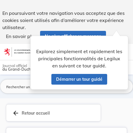
Règlement grand-ducal du 6 mars 1965 ayant pour... - Legi
En poursuivant votre navigation vous acceptez que des
cookies soient utilisés afin d’améliorer votre expérience
utilisateur.
En savoir plus
Ne plus afficher ce message
Aller au contenu
help
light_mode
dark_mode
account_circle
Explorez simplement et rapidement les
Aide
principales fonctionnalités de Legilux
en suivant ce tour guidé.
Journal officiel
du Grand-Duché de Luxembourg
Démarrer un tour guidé
La
arrow_back
Retour accueil