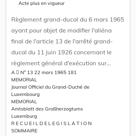
Acte plus en vigueur
Règlement grand-ducal du 6 mars 1965
ayant pour objet de modifier l'aliéna
final de l'article 13 de l'arrêté grand-
ducal du 11 juin 1926 concernant le
règlement général d'exécution sur
A  N° 13 22 mars 1965 181
l'assurance-accidents obligatoire (loi de
MEMORIAL
codification du 17 décembre 1925, Livre
Journal Officiel du Grand-Duché de
Luxembourg
II).
MEMORIAL
Amtsblatt des Großherzogtums
Luxemburg
R E C U E I L D E L E G I S L A T I O N
SOMMAIRE