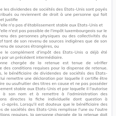
ue les dividendes de sociétés des Etats-Unis sont payés
tribués ou reviennent de droit à une personne qui fait
et justifie
'elle n'a pas d'établissement stable aux Etats-Unis et
'elle n'est pas passible de l'impôt luxembourgeois sur le
venu des personnes physiques ou des collectivités du
ef tant de son revenu de sources indigènes que de son
venu de sources étrangères, ou
ue le complément d'impôt des Etats-Unis a déjà été
u par un précédent intermédiaire.
nne chargée de la retenue est tenue de vérifier
ce des conditions requises pour la dispense de retenue.
s, le bénéficiaire de dividendes de sociétés des Etats-
 lui remettre une déclaration par laquelle il certifie être
ire ou usufruitier des titres en cause et ne pas posséder
sement stable aux Etats-Unis et par laquelle il l'autorise
r à son nom et à remettre à l'administration des
tions directes la fiche individuelle dont question à
 9 ci-après. Lorsqu'il est douteux que le bénéficiaire des
s de sociétés des Etats-Unis remplisse l'une ou l'autre
tions requises, la personne chargée de la retenue doit