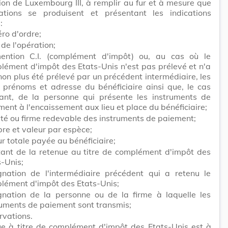
ion de Luxembourg III, à remplir au fur et à mesure que
ations se produisent et présentant les indications
:
ro d'ordre;
de l'opération;
ention C.I. (complément d'impôt) ou, au cas où le
lément d'impôt des Etats-Unis n'est pas prélevé et n'a
non plus été prélevé par un précédent intermédiaire, les
 prénoms et adresse du bénéficiaire ainsi que, le cas
ant, de la personne qui présente les instruments de
ent à l'encaissement aux lieu et place du bénéficiaire;
été ou firme redevable des instruments de paiement;
re et valeur par espèce;
r totale payée au bénéficiaire;
ant de la retenue au titre de complément d'impôt des
s-Unis;
gnation de l'intermédiaire précédent qui a retenu le
lément d'impôt des Etats-Unis;
gnation de la personne ou de la firme à laquelle les
ruments de paiement sont transmis;
rvations.
ue à titre de complément d'impôt des Etats-Unis est à