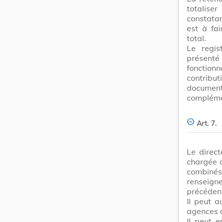
totalise
constata
est à fa
total.
Le regis
présent
fonctionn
contrib
documen
compléme
Art. 7.
Le direc
chargée d
combiné
renseign
précéden
Il peut a
agences o
Il peut e