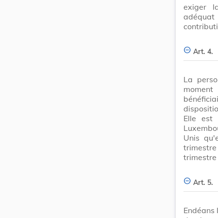
exiger l
adéquat
contribut
Art. 4.
La perso
moment 
bénéficia
dispositio
Elle est
Luxembour
Unis qu'
trimestr
trimestre
Art. 5.
Endéans l