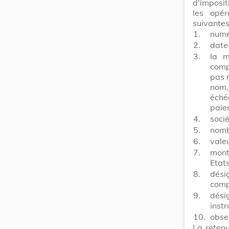
d'imposit
les opér
suivantes
1.
numé
2.
date 
3.
la m
comp
pas 
nom,
éché
paiem
4.
soci
5.
nomb
6.
valeu
7.
mont
Etat
8.
dési
comp
9.
dési
inst
10.
obse
La reten