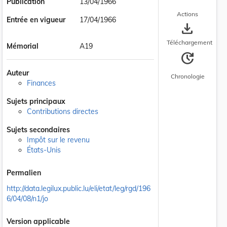
Publication
13/04/1966
Actions
Entrée en vigueur
17/04/1966
save_alt
Téléchargement
Mémorial
A19
update
Auteur
Chronologie
Finances
Sujets principaux
Contributions directes
Sujets secondaires
Impôt sur le revenu
États-Unis
Permalien
http://data.legilux.public.lu/eli/etat/leg/rgd/196
6/04/08/n1/jo
Version applicable