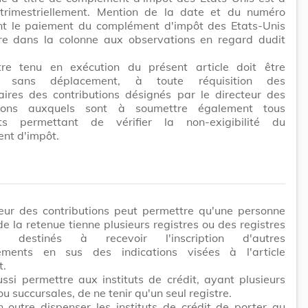
r trimestriellement. Mention de la date et du numéro
nt le paiement du complément d'impôt des Etats-Unis
ire dans la colonne aux observations en regard dudit
tre tenu en exécution du présent article doit être
é sans déplacement, à toute réquisition des
aires des contributions désignés par le directeur des
utions auxquels sont à soumettre également tous
ts permettant de vérifier la non-exigibilité du
nt d'impôt.
teur des contributions peut permettre qu'une personne
e la retenue tienne plusieurs registres ou des registres
s destinés à recevoir l'inscription d'autres
ements en sus des indications visées à l'article
t.
ussi permettre aux instituts de crédit, ayant plusieurs
u succursales, de ne tenir qu'un seul registre.
n outre dispenser les instituts de crédit de porter au