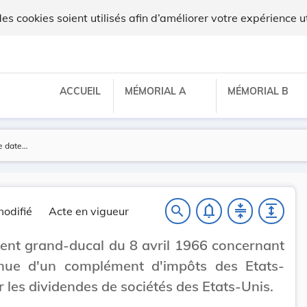
ux
 cookies soient utilisés afin d’améliorer votre expérience ut
ACCUEIL
MÉMORIAL A
MÉMORIAL B
notifications_none
compress
expand
search
odifié
Acte en vigueur
nt grand-ducal du 8 avril 1966 concernant
enue d'un complément d'impôts des Etats-
r les dividendes de sociétés des Etats-Unis.