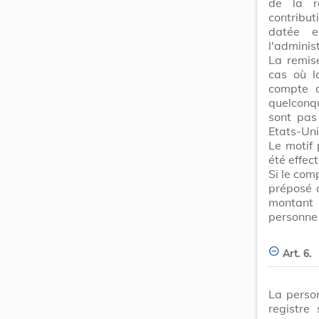
de la r
contribut
datée e
l'adminis
La remis
cas où l
compte d
quelconq
sont pas
Etats-Uni
Le motif
été effect
Si le com
préposé 
montant 
personne 
Art. 6.
La perso
registre