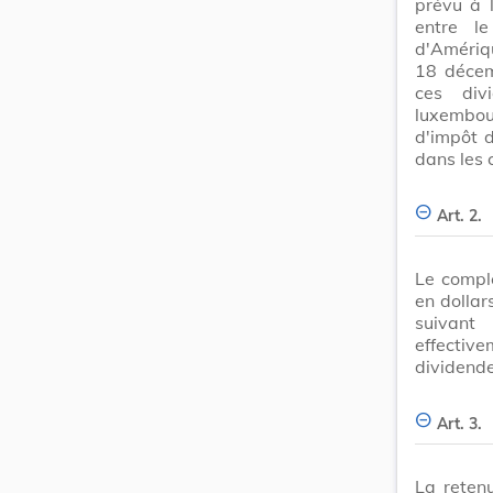
prévu à l
entre l
d'Amériqu
18 décem
ces div
luxembou
d'impôt d
dans les c
Art. 2.
Le complé
en dollar
suivant 
effectiv
dividende
Art. 3.
La reten