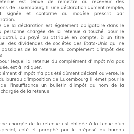
etenue est tenue de remettre au receveur des
ions de Luxembourg III une déclaration dûment remplie,
t signée et conforme au modèle prescrit par
tration.
e de la déclaration est également obligatoire dans le
a personne chargée de la retenue a touché, pour le
'autrui, ou payé ou attribué en compte, à un titre
ue, des dividendes de sociétés des Etats-Unis qui ne
 passibles de la retenue du complément d'impôt des
s.
 pour lequel la retenue du complément d'impôt n'a pas
uée, est à indiquer.
plément d'impôt n'a pas été dûment déclaré ou versé, le
du bureau d'imposition de Luxembourg III émet pour le
de l'insuffisance un bulletin d'impôt au nom de la
chargée de la retenue.
nne chargée de la retenue est obligée à la tenue d'un
 spécial, coté et paraphé par le préposé du bureau