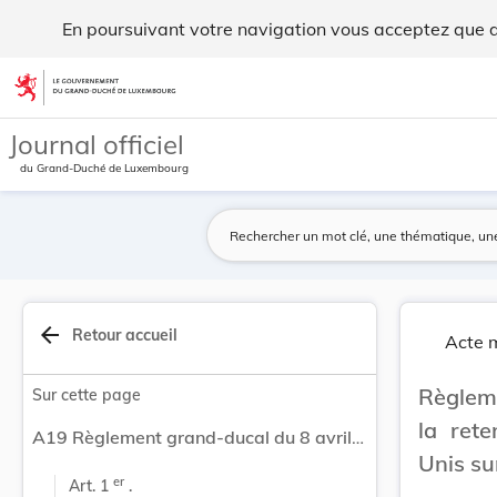
Règlement grand-ducal du 8 avril 1966 concernan... - Legil
En poursuivant votre navigation vous acceptez que des
Aller au contenu
Journal officiel
du Grand-Duché de Luxembourg
arrow_back
Retour accueil
Acte m
Règleme
Sur cette page
la ret
A19 Règlement grand-ducal du 8 avril 1966 concernant la retenue d'un complément d'impôts des Etats-Unis sur les dividendes de sociétés des Etats-Unis.
Unis su
er
Art. 1 
 .