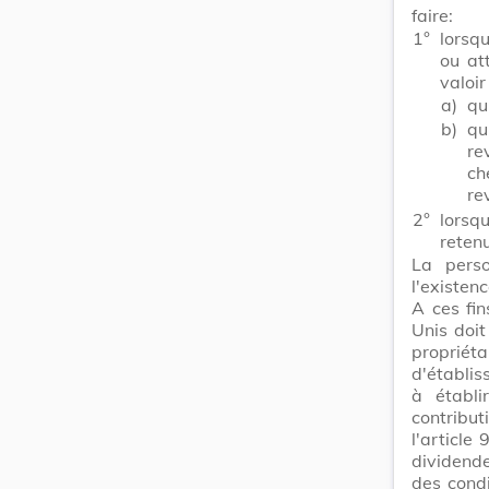
faire:
1°
lorsq
ou at
valoir 
a)
qu
b)
qu
re
ch
re
2°
lorsq
reten
La perso
l'existen
A ces fin
Unis doit
propriéta
d'établis
à établi
contribu
l'article
dividende
des condi