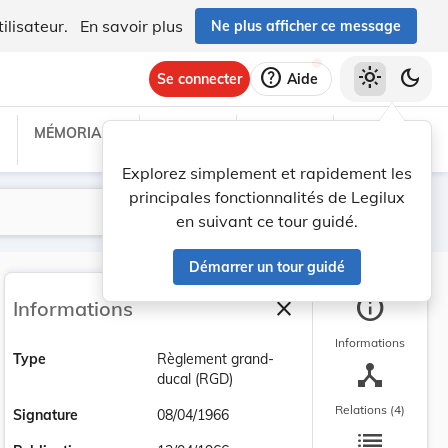
ilisateur.
En savoir plus
Ne plus afficher ce message
help
light_mode
dark_mode
Se connecter
Aide
MÉMORIAL C
TRAITÉS
PROJETS
TEXTES UE
Explorez simplement et rapidement les
principales fonctionnalités de Legilux
Lancer la recherche
Filtres
en suivant ce tour guidé.
Démarrer un tour guidé
info
close
Informations
Fermer la barre latéra
Informations
Type
Règlement grand-
device_hub
ducal (RGD)
Relations (4)
Signature
08/04/1966
list