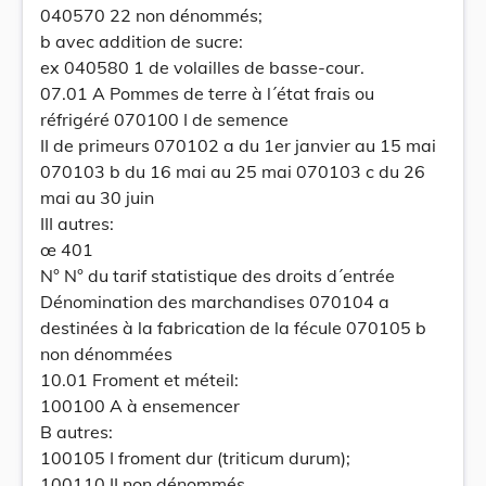
040570 22 non dénommés;
b avec addition de sucre:
ex 040580 1 de volailles de basse-cour.
07.01 A Pommes de terre à l´état frais ou
réfrigéré 070100 I de semence
II de primeurs 070102 a du 1er janvier au 15 mai
070103 b du 16 mai au 25 mai 070103 c du 26
mai au 30 juin
III autres:
œ 401
N° N° du tarif statistique des droits d´entrée
Dénomination des marchandises 070104 a
destinées à la fabrication de la fécule 070105 b
non dénommées
10.01 Froment et méteil:
100100 A à ensemencer
B autres:
100105 I froment dur (triticum durum);
100110 II non dénommés.