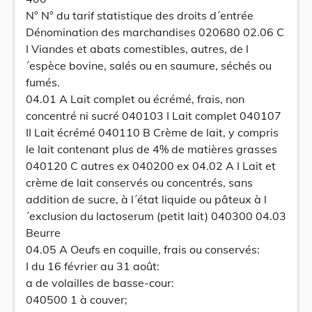
N° N° du tarif statistique des droits d´entrée
Dénomination des marchandises 020680 02.06 C
I Viandes et abats comestibles, autres, de l
´espèce bovine, salés ou en saumure, séchés ou
fumés.
04.01 A Lait complet ou écrémé, frais, non
concentré ni sucré 040103 I Lait complet 040107
II Lait écrémé 040110 B Crème de lait, y compris
le lait contenant plus de 4% de matières grasses
040120 C autres ex 040200 ex 04.02 A I Lait et
crème de lait conservés ou concentrés, sans
addition de sucre, à l´état liquide ou pâteux à l
´exclusion du lactoserum (petit lait) 040300 04.03
Beurre
04.05 A Oeufs en coquille, frais ou conservés:
I du 16 février au 31 août:
a de volailles de basse-cour:
040500 1 à couver;