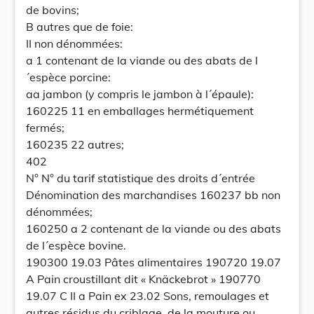
de bovins;
B autres que de foie:
II non dénommées:
a 1 contenant de la viande ou des abats de l
´espèce porcine:
aa jambon (y compris le jambon à l´épaule):
160225 11 en emballages hermétiquement
fermés;
160235 22 autres;
402
N° N° du tarif statistique des droits d´entrée
Dénomination des marchandises 160237 bb non
dénommées;
160250 a 2 contenant de la viande ou des abats
de l´espèce bovine.
190300 19.03 Pâtes alimentaires 190720 19.07
A Pain croustillant dit « Knäckebrot » 190770
19.07 C II a Pain ex 23.02 Sons, remoulages et
autres résidus du criblage, de la mouture ou