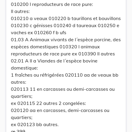
010200 I reproducteurs de race pure:
II autres:
010210 a veaux 010220 b taurillons et bouvillons
010230 c génisses 010240 d taureaux 010250 e
vaches ex 010260 f b ufs
01.03 A Animaux vivants de l´espèce porcine, des
espèces domestiques 010320 I animaux
reproducteurs de race pure ex 010390 II autres
02.01 A II a Viandes de l´espèce bovine
domestique:
1 fraîches ou réfrigérées 020110 aa de veaux bb
autres:
020113 11 en carcasses ou demi-carcasses ou
quartiers;
ex 020115 22 autres 2 congelées:
020120 aa en carcasses, demi-carcasses ou
quartiers;
ex 020123 bb autres.
œ 399