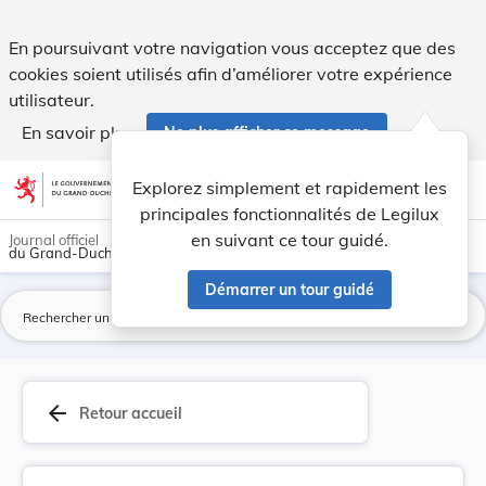
Règlement grand-ducal du 18 avril 1966 soumetta... - Legil
En poursuivant votre navigation vous acceptez que des
cookies soient utilisés afin d’améliorer votre expérience
utilisateur.
En savoir plus
Ne plus afficher ce message
Aller au contenu
help
light_mode
dark_mode
account_circle
Explorez simplement et rapidement les
Aide
principales fonctionnalités de Legilux
en suivant ce tour guidé.
Journal officiel
du Grand-Duché de Luxembourg
Démarrer un tour guidé
La
arrow_back
Retour accueil