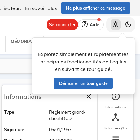
ilisateur.
En savoir plus
Ne plus afficher ce message
help
light_mode
dark_mode
Se connecter
Aide
MÉMORIAL C
TRAITÉS
PROJETS
TEXTES UE
Explorez simplement et rapidement les
principales fonctionnalités de Legilux
Lancer la recherche
Filtres
en suivant ce tour guidé.
Démarrer un tour guidé
info
close
Informations
Fermer la barre latéra
Informations
Type
Règlement grand-
device_hub
ducal (RGD)
Relations (15)
Signature
06/01/1967
list