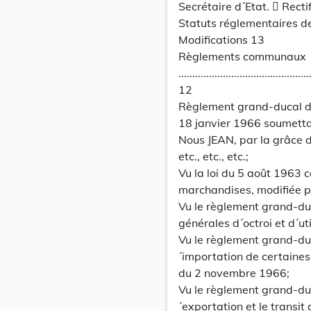
Secrétaire d´Etat.  Rectif
Statuts réglementaires d
Modifications 13
Règlements communaux
...............................................
12
Règlement grand-ducal du
18 janvier 1966 soumetta
Nous JEAN, par la grâce
etc., etc., etc.;
Vu la loi du 5 août 1963 c
marchandises, modifiée pa
Vu le règlement grand-du
générales d´octroi et d´uti
Vu le règlement grand-duc
´importation de certaine
du 2 novembre 1966;
Vu le règlement grand-du
´exportation et le transit 