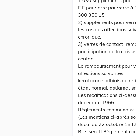
1.030 suppléments pour p
F F par verre par verre à
300 350 15
2) suppléments pour verre
les cas des affections sui
chronique.
3) verres de contact: re
participation de la caiss
contact.
Le remboursement pour ve
affections suivantes:
kératocône, albinisme réti
étant normal, astigmatis
Les modifications ci-dess
décembre 1966.
Règlements communaux.
(Les mentions ci-après son
ducal du 22 octobre 1842 
B i s sen.  Règlement co