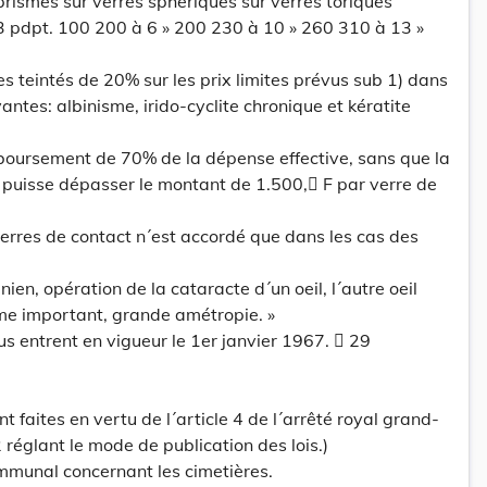
rismes sur verres sphériques sur verres toriques
 3 pdpt. 100 200 à 6 » 200 230 à 10 » 260 310 à 13 »
s teintés de 20% sur les prix limites prévus sub 1) dans
vantes: albinisme, irido-cyclite chronique et kératite
mboursement de 70% de la dépense effective, sans que la
e puisse dépasser le montant de 1.500, F par verre de
rres de contact n´est accordé que dans les cas des
nien, opération de la cataracte d´un oeil, l´autre oeil
me important, grande amétropie. »
us entrent en vigueur le 1er janvier 1967.  29
t faites en vertu de l´article 4 de l´arrêté royal grand-
réglant le mode de publication des lois.)
mmunal concernant les cimetières.