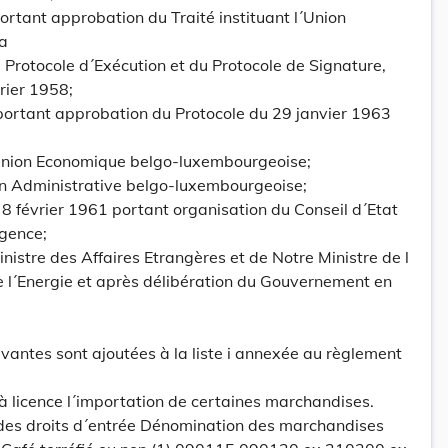
portant approbation du Traité instituant l´Union
la
u Protocole d´Exécution et du Protocole de Signature,
rier 1958;
 portant approbation du Protocole du 29 janvier 1963
´Union Economique belgo-luxembourgeoise;
on Administrative belgo-luxembourgeoise;
du 8 février 1961 portant organisation du Conseil d´Etat
rgence;
nistre des Affaires Etrangères et de Notre Ministre de l
e l´Energie et après délibération du Gouvernement en
ivantes sont ajoutées à la liste i annexée au règlement
 licence l´importation de certaines marchandises.
e des droits d´entrée Dénomination des marchandises