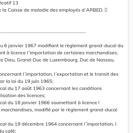
icatif 13
e la Caisse de maladie des employés d´ARBED. 
.........................................................................
 6 janvier 1967 modifiant le règlement grand-ducal du
nt à licence l´importation de certaines marchandises.
 de Dieu, Grand-Duc de Luxembourg, Duc de Nassau,
oncernant l´importation, l´exportation et le transit des
r la loi du 19 juin 1965;
cal du 17 août 1963 concernant les conditions
lisation des licences;
al du 18 janvier 1966 soumettant à licence l
s marchandises, modifié par le règlement grand-ducal
cal du 19 décembre 1964 concernant l´importation, l
du café;