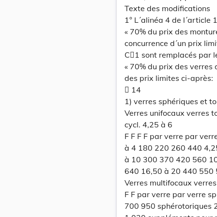
Texte des modifications
1° L´alinéa 4 de l´article
« 70% du prix des monture
concurrence d´un prix limi
C1 sont remplacés par le
« 70% du prix des verres 
des prix limites ci-après:
 14
1) verres sphériques et to
Verres unifocaux verres to
cycl. 4,25 à 6
F F F F par verre par ver
à 4 180 220 260 440 4,2
à 10 300 370 420 560 10
640 16,50 à 20 440 550
Verres multifocaux verres
F F par verre par verre 
700 950 sphérotoriques 