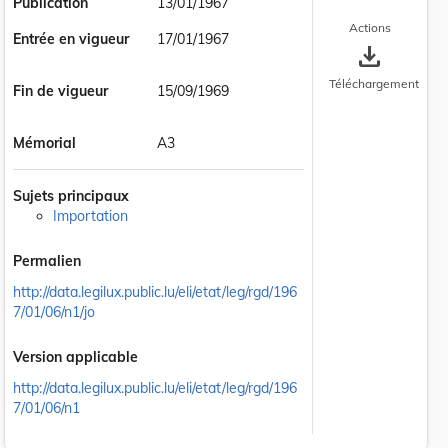
Publication
13/01/1967
Actions
Entrée en vigueur
17/01/1967
save_alt
Téléchargement
Fin de vigueur
15/09/1969
Mémorial
A3
Sujets principaux
Importation
Permalien
http://data.legilux.public.lu/eli/etat/leg/rgd/196
7/01/06/n1/jo
Version applicable
http://data.legilux.public.lu/eli/etat/leg/rgd/196
7/01/06/n1