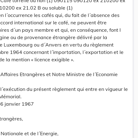
afé torréfié ou non (1) 090115 090120 ex 210200 ex
10200 ex 21.02 B ou soluble (1)
n l´occurrence les cafés qui, du fait de l´absence des
cord international sur le café, ne peuvent être
ires d´un pays membre et qui, en conséquence, font l
rigine ou de provenance étrangère délivré par la
 Luxembourg ou d´Anvers en vertu du règlement
re 1964 concernant l´importation, l´exportation et le
de la mention « licence exigible ».
 Affaires Etrangères et Notre Ministre de l´Economie
 l´exécution du présent règlement qui entre en vigueur le
 Mémorial.
 6 janvier 1967
Etrangères,
Nationale et de l´Energie,