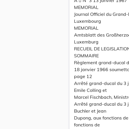
A  N° 3 13 janvier 1967
MEMORIAL
Journal Officiel du Grand
Luxembourg
MEMORIAL
Amtsblatt des Großherz
Luxemburg
RECUEIL DE LEGISLATIO
SOMMAIRE
Règlement grand-ducal du
18 janvier 1966 soumetta
page 12
Arrêté grand-ducal du 3 
Emile Colling et
Marcel Fischbach, Ministre
Arrêté grand-ducal du 3 
Buchler et Jean
Dupong, aux fonctions de
fonctions de