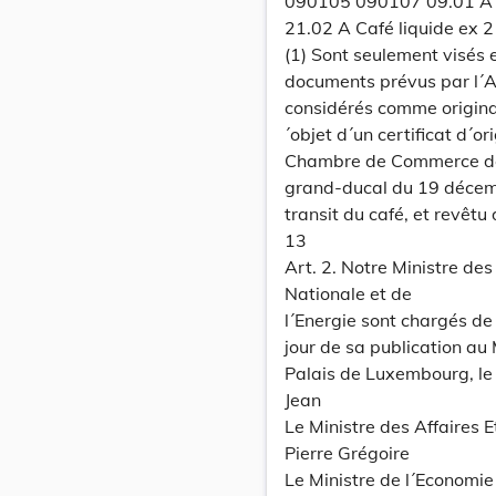
090105 090107 09.01 A C
21.02 A Café liquide ex 2
(1) Sont seulement visés e
documents prévus par l´Ac
considérés comme origina
´objet d´un certificat d´o
Chambre de Commerce de
grand-ducal du 19 décemb
transit du café, et revêtu 
13
Art. 2. Notre Ministre des
Nationale et de
l´Energie sont chargés de
jour de sa publication au
Palais de Luxembourg, le
Jean
Le Ministre des Affaires 
Pierre Grégoire
Le Ministre de l´Economie 