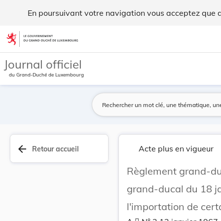
Règlement grand-ducal du 6 janvier 1967 modifia... - Legilu
En poursuivant votre navigation vous acceptez que des
Aller au contenu
Journal officiel
du Grand-Duché de Luxembourg
arrow_back
Acte plus en vigueur
Retour accueil
Règlement grand-duc
grand-ducal du 18 j
l'importation de cer