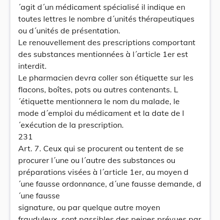
´agit d´un médicament spécialisé il indique en
toutes lettres le nombre d´unités thérapeutiques
ou d´unités de présentation.
Le renouvellement des prescriptions comportant
des substances mentionnées à l´article 1er est
interdit.
Le pharmacien devra coller son étiquette sur les
flacons, boîtes, pots ou autres contenants. L
´étiquette mentionnera le nom du malade, le
mode d´emploi du médicament et la date de l
´exécution de la prescription.
231
Art. 7. Ceux qui se procurent ou tentent de se
procurer l´une ou l´autre des substances ou
préparations visées à l´article 1er, au moyen d
´une fausse ordonnance, d´une fausse demande, d
´une fausse
signature, ou par quelque autre moyen
frauduleux, sont passibles des peines prévues par