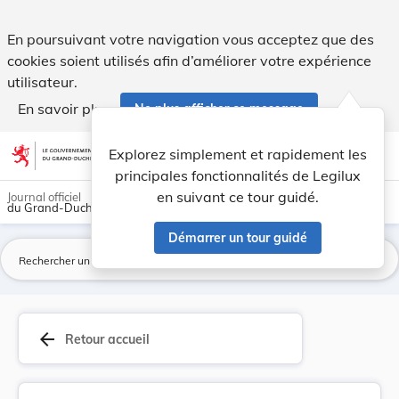
Règlement grand-ducal du 19 mars 1968 concernan... - Leg
En poursuivant votre navigation vous acceptez que des
cookies soient utilisés afin d’améliorer votre expérience
utilisateur.
En savoir plus
Ne plus afficher ce message
Aller au contenu
help
light_mode
dark_mode
account_circle
Explorez simplement et rapidement les
Aide
principales fonctionnalités de Legilux
en suivant ce tour guidé.
Journal officiel
du Grand-Duché de Luxembourg
Démarrer un tour guidé
La
arrow_back
Retour accueil