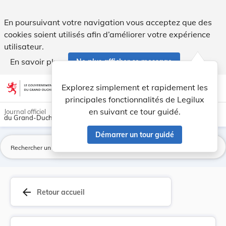
Règlement grand-ducal du 6 janvier 1969 portant... - Legilu
En poursuivant votre navigation vous acceptez que des
cookies soient utilisés afin d’améliorer votre expérience
utilisateur.
En savoir plus
Ne plus afficher ce message
Aller au contenu
help
light_mode
dark_mode
account_circle
Explorez simplement et rapidement les
Aide
principales fonctionnalités de Legilux
en suivant ce tour guidé.
Journal officiel
du Grand-Duché de Luxembourg
Démarrer un tour guidé
La
arrow_back
Retour accueil