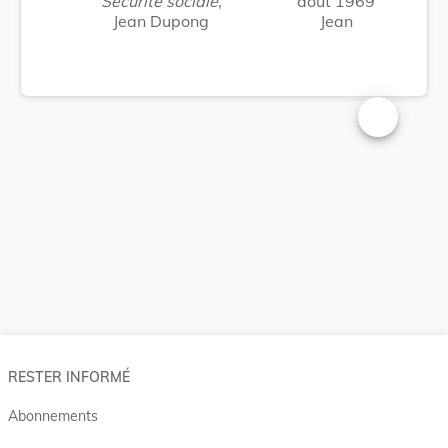
Sécurité sociale,
août 1969
Jean Dupong
Jean
Changer la t
RESTER INFORMÉ
Abonnements