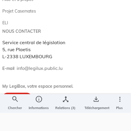
Projet Casemates
ELI
NOUS CONTACTER
Service central de législation
5, rue Plaetis
L-2338 LUXEMBOURG
info@legilux.public.lu
E-mail
My LegiBox
, votre espace personnel.
search
info
device_hub
save_alt
more_vert
Se connecter
Enregistrer et organiser vos actes préférés, enregistrer vos
Chercher
Informations
Relations (3)
Téléchargement
Plus
recherches, soyez alerté en cas de modification sur un document
qui vous intéresse.
EN PLUS