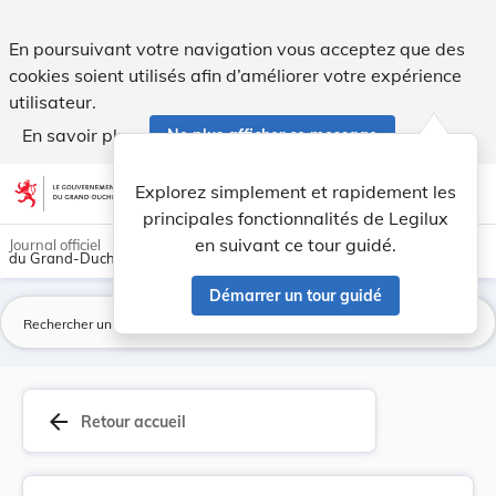
Règlement grand-ducal du 14 décembre 1970 porta... - Leg
En poursuivant votre navigation vous acceptez que des
cookies soient utilisés afin d’améliorer votre expérience
utilisateur.
En savoir plus
Ne plus afficher ce message
Aller au contenu
help
light_mode
dark_mode
account_circle
Explorez simplement et rapidement les
Aide
principales fonctionnalités de Legilux
en suivant ce tour guidé.
Journal officiel
du Grand-Duché de Luxembourg
Démarrer un tour guidé
La
arrow_back
Retour accueil