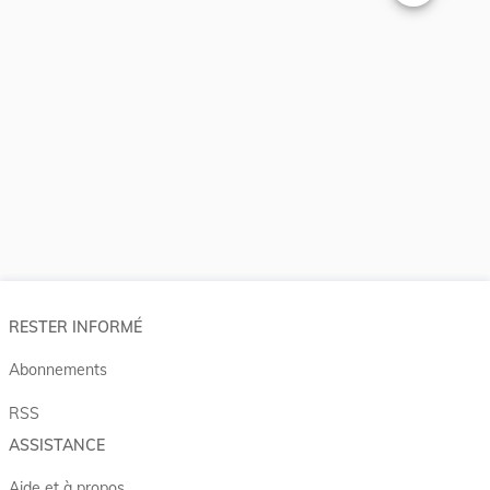
Changer la t
RESTER INFORMÉ
Abonnements
RSS
ASSISTANCE
Aide et à propos