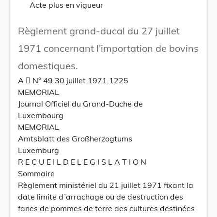
Acte plus en vigueur
Règlement grand-ducal du 27 juillet
1971 concernant l'importation de bovins
domestiques.
A  N° 49 30 juillet 1971 1225
MEMORIAL
Journal Officiel du Grand-Duché de
Luxembourg
MEMORIAL
Amtsblatt des Großherzogtums
Luxemburg
R E C U E I L D E L E G I S L A T I O N
Sommaire
Règlement ministériel du 21 juillet 1971 fixant la
date limite d´arrachage ou de destruction des
fanes de pommes de terre des cultures destinées