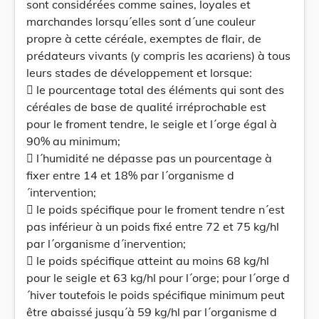
sont considérées comme saines, loyales et
marchandes lorsqu´elles sont d´une couleur
propre à cette céréale, exemptes de flair, de
prédateurs vivants (y compris les acariens) à tous
leurs stades de développement et lorsque:
 le pourcentage total des éléments qui sont des
céréales de base de qualité irréprochable est
pour le froment tendre, le seigle et l´orge égal à
90% au minimum;
 l´humidité ne dépasse pas un pourcentage à
fixer entre 14 et 18% par l´organisme d
´intervention;
 le poids spécifique pour le froment tendre n´est
pas inférieur à un poids fixé entre 72 et 75 kg/hl
par l´organisme d´inervention;
 le poids spécifique atteint au moins 68 kg/hl
pour le seigle et 63 kg/hl pour l´orge; pour l´orge d
´hiver toutefois le poids spécifique minimum peut
être abaissé jusqu´à 59 kg/hl par l´organisme d