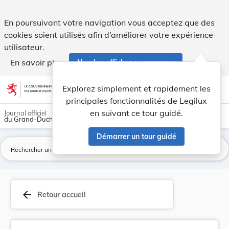
Règlement grand-ducal du 27 juillet 1971 concer... - Legilux
En poursuivant votre navigation vous acceptez que des
cookies soient utilisés afin d’améliorer votre expérience
utilisateur.
En savoir plus
Ne plus afficher ce message
Aller au contenu
help
light_mode
dark_mode
account_circle
Explorez simplement et rapidement les
Aide
principales fonctionnalités de Legilux
en suivant ce tour guidé.
Journal officiel
du Grand-Duché de Luxembourg
Démarrer un tour guidé
La
arrow_back
Retour accueil