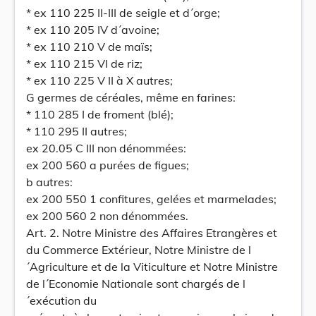
* ex 110 225 II-III de seigle et d´orge;
* ex 110 205 IV d´avoine;
* ex 110 210 V de maïs;
* ex 110 215 VI de riz;
* ex 110 225 V II à X autres;
G germes de céréales, même en farines:
* 110 285 I de froment (blé);
* 110 295 II autres;
ex 20.05 C III non dénommées:
ex 200 560 a purées de figues;
b autres:
ex 200 550 1 confitures, gelées et marmelades;
ex 200 560 2 non dénommées.
Art. 2. Notre Ministre des Affaires Etrangères et
du Commerce Extérieur, Notre Ministre de l
´Agriculture et de la Viticulture et Notre Ministre
de l´Economie Nationale sont chargés de l
´exécution du