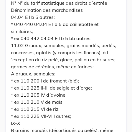
N° N° du tarif statistique des droits d´entrée
Dénomination des marchandises
04.04 E I b 5 autres:
* 040 440 04.04 E I b 5 aa caillebotte et
similaires;
* ex 040 442 04.04 E I b 5 bb autres.
11.02 Gruaux, semoules, grains mondés, perlés,
concassés, aplatis (y compris les flocons), à l
´exception du riz pelé, glacé, poli ou en brisures;
germes de céréales, même en farines:
A gruaux, semoules:
* ex 110 200 I de froment (blé);
* ex 110 225 II-III de seigle et d´orge;
* ex 110 205 IV d´avoine;
* ex 110 210 V de maïs;
* ex 110 215 VI de riz;
* ex 110 225 VII-VIII autres;
IX-X
B grains mondés (décortiqués ou pelés), même