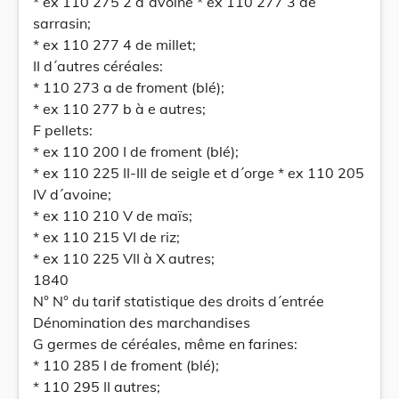
* ex 110 275 2 d´avoine * ex 110 277 3 de
sarrasin;
* ex 110 277 4 de millet;
II d´autres céréales:
* 110 273 a de froment (blé);
* ex 110 277 b à e autres;
F pellets:
* ex 110 200 I de froment (blé);
* ex 110 225 II-III de seigle et d´orge * ex 110 205
IV d´avoine;
* ex 110 210 V de maïs;
* ex 110 215 VI de riz;
* ex 110 225 VII à X autres;
1840
N° N° du tarif statistique des droits d´entrée
Dénomination des marchandises
G germes de céréales, même en farines:
* 110 285 I de froment (blé);
* 110 295 II autres;