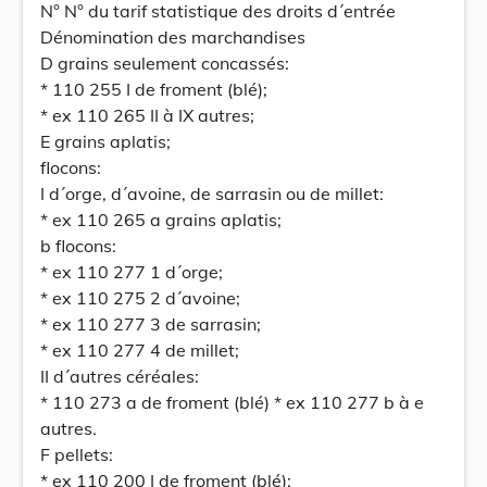
N° N° du tarif statistique des droits d´entrée
Dénomination des marchandises
D grains seulement concassés:
* 110 255 I de froment (blé);
* ex 110 265 II à IX autres;
E grains aplatis;
flocons:
I d´orge, d´avoine, de sarrasin ou de millet:
* ex 110 265 a grains aplatis;
b flocons:
* ex 110 277 1 d´orge;
* ex 110 275 2 d´avoine;
* ex 110 277 3 de sarrasin;
* ex 110 277 4 de millet;
II d´autres céréales:
* 110 273 a de froment (blé) * ex 110 277 b à e
autres.
F pellets:
* ex 110 200 I de froment (blé);