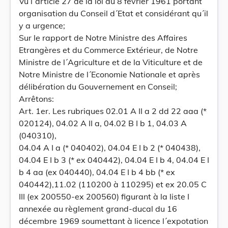
Vu l´article 27 de la loi du 8 février 1961 portant
organisation du Conseil d´Etat et considérant qu´il
y a urgence;
Sur le rapport de Notre Ministre des Affaires
Etrangères et du Commerce Extérieur, de Notre
Ministre de l´Agriculture et de la Viticulture et de
Notre Ministre de l´Economie Nationale et après
délibération du Gouvernement en Conseil;
Arrêtons:
Art. 1er. Les rubriques 02.01 A II a 2 dd 22 aaa (*
020124), 04.02 A II a, 04.02 B I b 1, 04.03 A
(040310),
04.04 A I a (* 040402), 04.04 E I b 2 (* 040438),
04.04 E I b 3 (* ex 040442), 04.04 E I b 4, 04.04 E I
b 4 aa (ex 040440), 04.04 E I b 4 bb (* ex
040442),11.02 (110200 à 110295) et ex 20.05 C
III (ex 200550-ex 200560) figurant à la liste I
annexée au règlement grand-ducal du 16
décembre 1969 soumettant à licence l´expotation