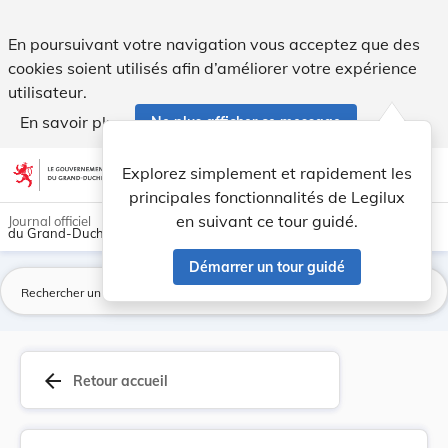
Règlement grand-ducal du 23 septembre 1971 soum... - Leg
En poursuivant votre navigation vous acceptez que des
cookies soient utilisés afin d’améliorer votre expérience
utilisateur.
En savoir plus
Ne plus afficher ce message
Aller au contenu
help
light_mode
dark_mode
account_circle
Explorez simplement et rapidement les
Aide
principales fonctionnalités de Legilux
en suivant ce tour guidé.
Journal officiel
du Grand-Duché de Luxembourg
Démarrer un tour guidé
La
arrow_back
Retour accueil