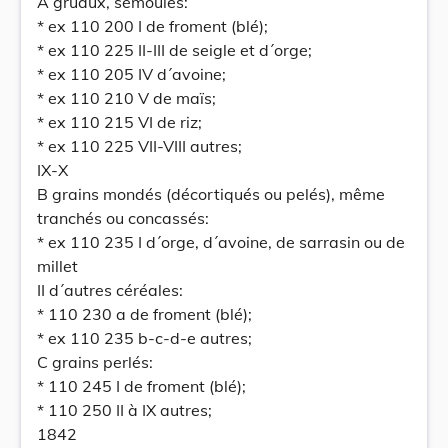
A gruaux, semoules:
* ex 110 200 I de froment (blé);
* ex 110 225 II-III de seigle et d´orge;
* ex 110 205 IV d´avoine;
* ex 110 210 V de maïs;
* ex 110 215 VI de riz;
* ex 110 225 VII-VIII autres;
IX-X
B grains mondés (décortiqués ou pelés), même
tranchés ou concassés:
* ex 110 235 I d´orge, d´avoine, de sarrasin ou de
millet
II d´autres céréales:
* 110 230 a de froment (blé);
* ex 110 235 b-c-d-e autres;
C grains perlés:
* 110 245 I de froment (blé);
* 110 250 II à IX autres;
1842