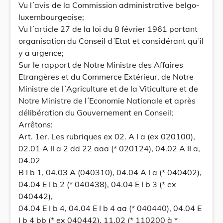
Vu l´avis de la Commission administrative belgo-
luxembourgeoise;
Vu l´article 27 de la loi du 8 février 1961 portant
organisation du Conseil d´Etat et considérant qu´il
y a urgence;
Sur le rapport de Notre Ministre des Affaires
Etrangères et du Commerce Extérieur, de Notre
Ministre de l´Agriculture et de la Viticulture et de
Notre Ministre de l´Economie Nationale et après
délibération du Gouvernement en Conseil;
Arrêtons:
Art. 1er. Les rubriques ex 02. A I a (ex 020100),
02.01 A II a 2 dd 22 aaa (* 020124), 04.02 A II a,
04.02
B I b 1, 04.03 A (040310), 04.04 A I a (* 040402),
04.04 E I b 2 (* 040438), 04.04 E I b 3 (* ex
040442),
04.04 E I b 4, 04.04 E I b 4 aa (* 040440), 04.04 E
I b 4 bb (* ex 040442), 11.02 (* 110200 à *