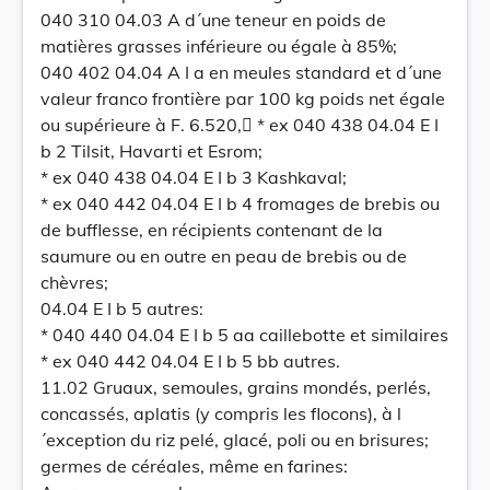
040 310 04.03 A d´une teneur en poids de
matières grasses inférieure ou égale à 85%;
040 402 04.04 A I a en meules standard et d´une
valeur franco frontière par 100 kg poids net égale
ou supérieure à F. 6.520, * ex 040 438 04.04 E I
b 2 Tilsit, Havarti et Esrom;
* ex 040 438 04.04 E I b 3 Kashkaval;
* ex 040 442 04.04 E I b 4 fromages de brebis ou
de bufflesse, en récipients contenant de la
saumure ou en outre en peau de brebis ou de
chèvres;
04.04 E I b 5 autres:
* 040 440 04.04 E I b 5 aa caillebotte et similaires
* ex 040 442 04.04 E I b 5 bb autres.
11.02 Gruaux, semoules, grains mondés, perlés,
concassés, aplatis (y compris les flocons), à l
´exception du riz pelé, glacé, poli ou en brisures;
germes de céréales, même en farines: