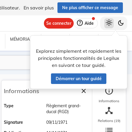
ilisateur.
En savoir plus
Ne plus afficher ce message
help
light_mode
dark_mode
Se connecter
Aide
MÉMORIAL C
TRAITÉS
PROJETS
TEXTES UE
Explorez simplement et rapidement les
principales fonctionnalités de Legilux
Lancer la recherche
Filtres
en suivant ce tour guidé.
Démarrer un tour guidé
info
close
Informations
Fermer la barre latéra
Informations
Type
Règlement grand-
device_hub
ducal (RGD)
Relations (19)
Signature
09/11/1971
list