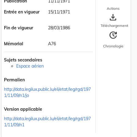
Publication
11/11/1971
Actions
Entrée en vigueur
15/11/1971
save_alt
Téléchargement
Fin de vigueur
28/03/1986
update
Mémorial
A76
Chronologie
Sujets secondaires
Espace aérien
Permalien
http://data.legilux.public.lu/eli/etat/leg/rgd/197
1/11/09/n1/jo
Version applicable
http://data.legilux.public.lu/eli/etat/leg/rgd/197
1/11/09/n1