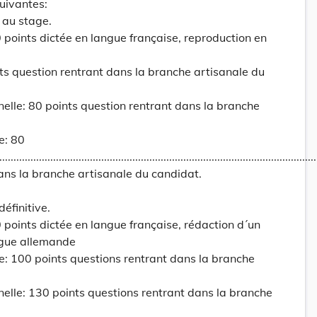
suivantes:
 au stage.
0 points dictée en langue française, reproduction en
ts question rentrant dans la branche artisanale du
nelle: 80 points question rentrant dans la branche
e: 80
.............................................................................................................
ans la branche artisanale du candidat.
éfinitive.
0 points dictée en langue française, rédaction d´un
ngue allemande
le: 100 points questions rentrant dans la branche
nelle: 130 points questions rentrant dans la branche