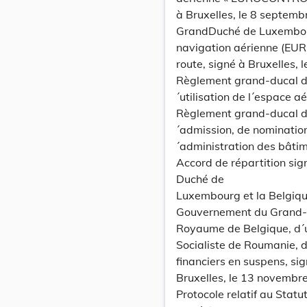
à Bruxelles, le 8 septemb
GrandDuché de Luxembourg
navigation aérienne (EUR
route, signé à Bruxelles,
Règlement grand-ducal du
´utilisation de l´espace a
Règlement grand-ducal du
´admission, de nomination
´administration des bâtim
Accord de répartition si
Duché de
Luxembourg et la Belgique
Gouvernement du Grand-
Royaume de Belgique, d´u
Socialiste de Roumanie, 
financiers en suspens, si
Bruxelles, le 13 novembr
Protocole relatif au Statu