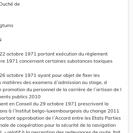
-Duché de
ogtums
N
 22 octobre 1971 portant exécution du règlement
re 1971 concernant certaines substances toxiques
26 octobre 1971 ayant pour objet de fixer les
s matières des examens d´admission au stage, d
e promotion du personnel de la carrière de l´artisan de l
ments publics 2010
t en Conseil du 29 octobre 1971 prescrivant la
ions à l´Institut belgo-luxembourgeois du change 2011
ortant approbation de l´Accord entre les Etats Parties
onale de coopération pour la sécurité de la navigation
 relatif à la perception des redevances de route, fait