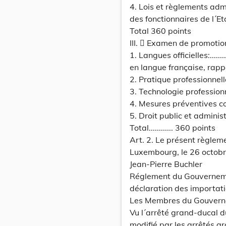
4. Lois et règlements admi
des fonctionnaires de l´Et
Total 360 points
III.  Examen de promotio
1. Langues officielles:..........
en langue française, rapp
2. Pratique professionnel
3. Technologie profession
4. Mesures préventives co
5. Droit public et adminis
Total............ 360 points
Art. 2. Le présent règlem
Luxembourg, le 26 octobr
Jean-Pierre Buchler
Réglement du Gouvernemen
déclaration des importati
Les Membres du Gouvern
Vu l´arrêté grand-ducal 
modifié par les arrêtés g