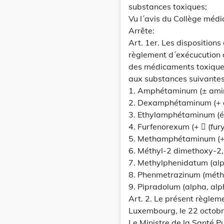
substances toxiques;
Vu l´avis du Collège médic
Arrête:
Art. 1er. Les disposition
règlement d´exécucution de
des médicaments toxique
aux substances suivantes
1. Amphétaminum (± ami
2. Dexamphétaminum (+ 
3. Ethylamphétaminum (é
4. Furfenorexum (+  (fur
5. Methamphétaminum (+
6. Méthyl-2 dimethoxy-2,5
7. Methylphenidatum (alp
8. Phenmetrazinum (méth
9. Pipradolum (alpha, alp
Art. 2. Le présent règlem
Luxembourg, le 22 octob
Le Ministre de la Santé P