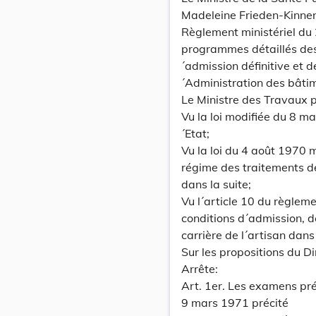
Madeleine Frieden-Kinne
Règlement ministériel du 
programmes détaillés de
´admission définitive et d
´Administration des bâtim
Le Ministre des Travaux p
Vu la loi modifiée du 8 ma
´Etat;
Vu la loi du 4 août 1970 m
régime des traitements des
dans la suite;
Vu l´article 10 du règle
conditions d´admission, d
carrière de l´artisan dans
Sur les propositions du D
Arrête:
Art. 1er. Les examens pré
9 mars 1971 précité