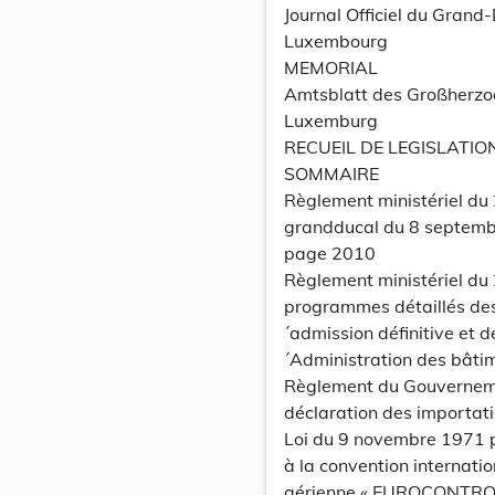
Journal Officiel du Grand
Luxembourg
MEMORIAL
Amtsblatt des Großherz
Luxemburg
RECUEIL DE LEGISLATIO
SOMMAIRE
Règlement ministériel du
grandducal du 8 septemb
page 2010
Règlement ministériel du 
programmes détaillés de
´admission définitive et d
´Administration des bâti
Règlement du Gouvernemen
déclaration des importat
Loi du 9 novembre 1971 p
à la convention internati
aérienne « EUROCONTROL »