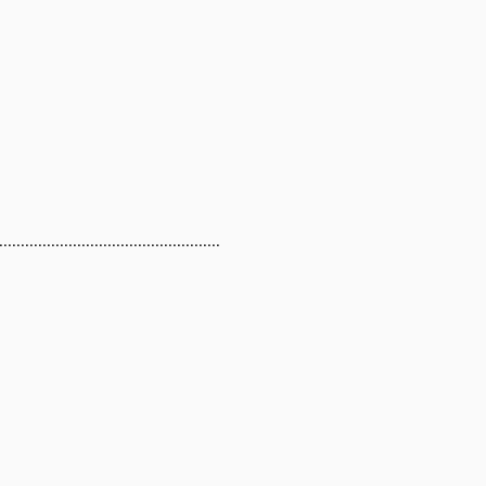
..................................................