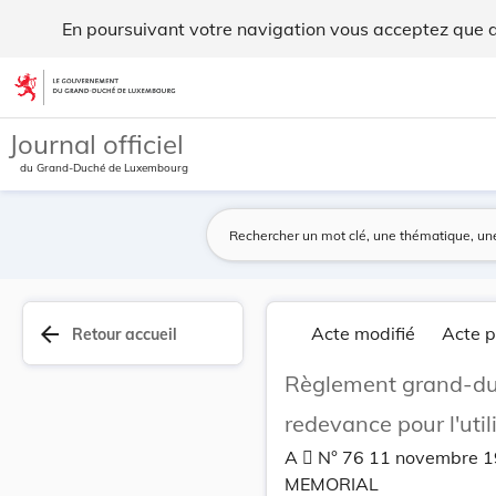
Règlement grand-ducal du 9 novembre 1971 instit... - Legil
En poursuivant votre navigation vous acceptez que des
Aller au contenu
Journal officiel
du Grand-Duché de Luxembourg
arrow_back
Acte modifié
Acte p
Retour accueil
Règlement grand-duc
redevance pour l'util
A  N° 76 11 novembre 
MEMORIAL