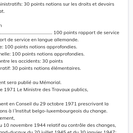
nistratifs: 30 points notions sur les droits et devoirs
at.
n
.......................................... 100 points rapport de service
ort de service en langue allemande.
le: 100 points notions approfondies.
nelle: 100 points notions approfondies.
ntre les accidents: 30 points
tratif: 30 points notions élémentaires.
ent sera publié au Mémorial.
e 1971 Le Ministre des Travaux publics,
t en Conseil du 29 octobre 1971 prescrivant la
ons à l´Institut belgo-luxembourgeois du change.
ement,
du 10 novembre 1944 relatif au contrôle des changes,
rand-ducaux du 20 juillet 1945 et du 30 janvier 1947;