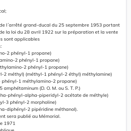
al;
s de l´arrêté grand-ducal du 25 septembre 1953 portant
 la loi du 28 avril 1922 sur la préparation et la vente
s sont applicables
:
no-2 phényl-1 propane)
amino-2 phényl-1 propane)
thylamino-2 phényl-1 propane)
yl-2 méthyl) (méthyl-1 phényl-2 éthyl) méthylamine)
 phényl-1 méthylamino-2 propane)
 amphétaminum (D. O. M. ou S. T. P.)
ha-phényl-alpha-piperidyl-2 acétate de méthyle)
yl-3 phényl-2 morpholine)
ha-diphényl-2 pipéridine méthanol).
ent sera publié au Mémorial.
re 1971
ublique,