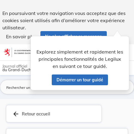
Règlement grand-ducal du 6 décembre 1971 déterm... - Leg
En poursuivant votre navigation vous acceptez que des
cookies soient utilisés afin d’améliorer votre expérience
utilisateur.
En savoir plus
Ne plus afficher ce message
Aller au contenu
help
light_mode
dark_mode
account_circle
Explorez simplement et rapidement les
Aide
principales fonctionnalités de Legilux
en suivant ce tour guidé.
Journal officiel
du Grand-Duché de Luxembourg
Démarrer un tour guidé
La
arrow_back
Retour accueil