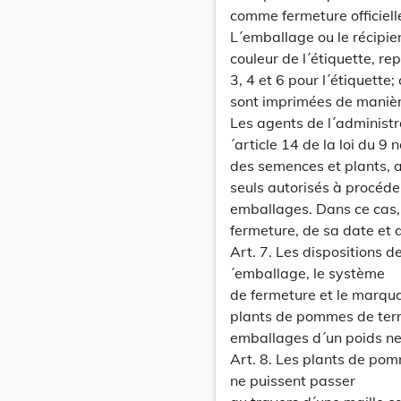
comme fermeture officiell
L´emballage ou le récipient
couleur de l´étiquette, rep
3, 4 et 6 pour l´étiquette;
sont imprimées de manière
Les agents de l´administra
´article 14 de la loi du
des semences et plants, a
seuls autorisés à procéde
emballages. Dans ce cas, il
fermeture, de sa date et d
Art. 7. Les dispositions d
´emballage, le système
de fermeture et le marqua
plants de pommes de terre
emballages d´un poids net
Art. 8. Les plants de pom
ne puissent passer