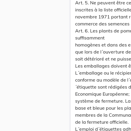
Art. 5. Ne peuvent être ce
inscrites à la liste officie
novembre 1971 portant r
commerce des semences e
Art. 6. Les plants de pom
suffisamment
homogènes et dans des em
que lors de l´ouverture d
soit détérioré et ne puiss
Les emballages doivent êt
L´emballage ou le récipient
conforme au modèle de l´a
´étiquette sont rédigées 
Economique Européenne; la
système de fermeture. La 
base et bleue pour les pla
membres de la Communaut
de la fermeture officielle.
L´emploi d´étiquettes adhé