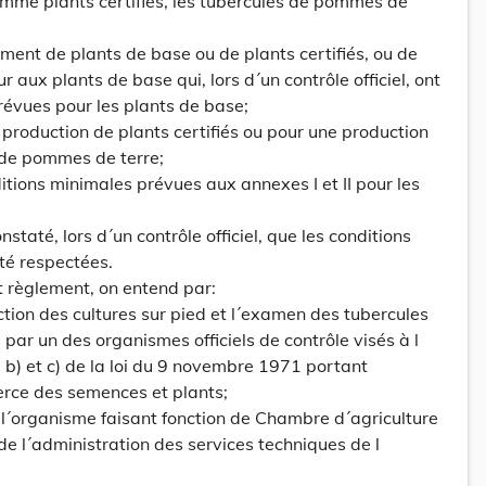
omme plants certifiés, les tubercules de pommes de
ement de plants de base ou de plants certifiés, ou de
r aux plants de base qui, lors d´un contrôle officiel, ont
évues pour les plants de base;
 production de plants certifiés ou pour une production
 de pommes de terre;
itions minimales prévues aux annexes I et II pour les
onstaté, lors d´un contrôle officiel, que les conditions
té respectées.
t règlement, on entend par:
pection des cultures sur pied et l´examen des tubercules
s par un des organismes officiels de contrôle visés à l
), b) et c) de la loi du 9 novembre 1971 portant
rce des semences et plants;
 l´organisme faisant fonction de Chambre d´agriculture
de l´administration des services techniques de l