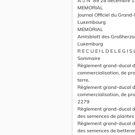
A  N° 89 28 décembre 
MEMORIAL
Journal Officiel du Grand
Luxembourg
MEMORIAL
Amtsblatt des Großherz
Luxemburg
R E C U E I L D E L E G I S 
Sommaire
Règlement grand-ducal du
commercialisation, de pro
terre.
Règlement grand-ducal du
commercialisation, de pro
2279
Règlement grand-ducal d
des semences de plantes 
Règlement grand-ducal d
des semences de better