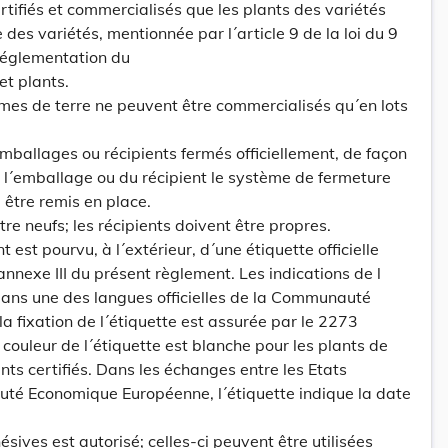
rtifiés et commercialisés que les plants des variétés
lle des variétés, mentionnée par l´article 9 de la loi du 9
églementation du
t plants.
mes de terre ne peuvent être commercialisés qu´en lots
ballages ou récipients fermés officiellement, de façon
e l´emballage ou du récipient le système de fermeture
e être remis en place.
re neufs; les récipients doivent être propres.
 est pourvu, à l´extérieur, d´une étiquette officielle
nnexe III du présent règlement. Les indications de l
dans une des langues officielles de la Communauté
 fixation de l´étiquette est assurée par le 2273
couleur de l´étiquette est blanche pour les plants de
nts certifiés. Dans les échanges entre les Etats
é Economique Européenne, l´étiquette indique la date
sives est autorisé; celles-ci peuvent être utilisées