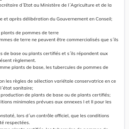
crétaire d´Etat au Ministère de l´Agriculture et de la
ice et après délibération du Gouvernement en Conseil;
 plants de pommes de terre
ommes de terre ne peuvent être commercialisés que s´ils
ts de base ou plants certifiés et s´ils répondent aux
présent règlement.
comme plants de base, les tubercules de pommes de
lon les règles de sélection variétale conservatrice en ce
l´état sanitaire;
 production de plants de base ou de plants certifiés;
itions minimales prévues aux annexes I et II pour les
onstaté, lors d´un contrôle officiel, que les conditions
té respectées.