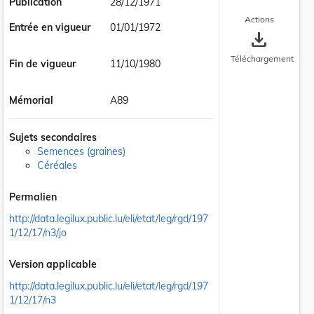
Publication
28/12/1971
Actions
Entrée en vigueur
01/01/1972
save_alt
Téléchargement
Fin de vigueur
11/10/1980
Mémorial
A89
Sujets secondaires
Semences (graines)
Céréales
Permalien
http://data.legilux.public.lu/eli/etat/leg/rgd/197
1/12/17/n3/jo
Version applicable
http://data.legilux.public.lu/eli/etat/leg/rgd/197
1/12/17/n3