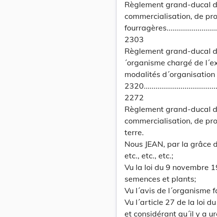
Règlement grand-ducal du
commercialisation, de pro
fourragères............................
2303
Règlement grand-ducal d
´organisme chargé de l´ex
modalités d´organisation 
2320.........................................
2272
Règlement grand-ducal du
commercialisation, de pro
terre.
Nous JEAN, par la grâce
etc., etc., etc.;
Vu la loi du 9 novembre 
semences et plants;
Vu l´avis de l´organisme 
Vu l´article 27 de la loi 
et considérant qu´il y a u