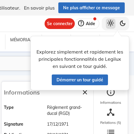
ilisateur.
En savoir plus
Ne plus afficher ce message
help
light_mode
dark_mode
Se connecter
Aide
MÉMORIAL C
TRAITÉS
PROJETS
TEXTES UE
Explorez simplement et rapidement les
principales fonctionnalités de Legilux
Lancer la recherche
Filtres
en suivant ce tour guidé.
Démarrer un tour guidé
info
close
Informations
Fermer la barre latéra
Informations
Type
Règlement grand-
device_hub
ducal (RGD)
Relations (5)
Signature
17/12/1971
list