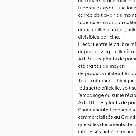
au travers d´une maille c
tubercules ayant une long
carrée doit avoir au moin
tubercules ayant un calib
deux mailles carrées, util
divisibles par cinq.
L´écart entre le calibre
dépasser vingt millimètre
Art. 9. Les plants de pom
été traités au moyen
de produits inhibant la fa
Tout traitement chimique 
´étiquette officielle, soit 
´emballage ou sur le récipi
Art. 10. Les plants de p
Communauté Economique 
commercialisés au Gran
que si les documents de co
intéressés ont été reconnu