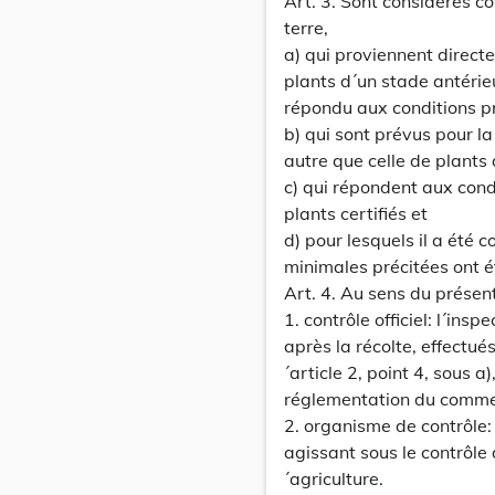
Art. 3. Sont considérés c
terre,
a) qui proviennent direct
plants d´un stade antérieu
répondu aux conditions pr
b) qui sont prévus pour la
autre que celle de plants
c) qui répondent aux cond
plants certifiés et
d) pour lesquels il a été c
minimales précitées ont é
Art. 4. Au sens du présen
1. contrôle officiel: l´ins
après la récolte, effectué
´article 2, point 4, sous a
réglementation du comme
2. organisme de contrôle:
agissant sous le contrôle 
´agriculture.