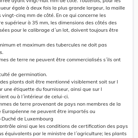
arrée ayant vingt-huit mm de côté. Toutefois, pour les
ueur égale à deux fois la plus grande largeur, la maille
s vingt-cinq mm de côté. En ce qui concerne les
re supérieur à 35 mm, les dimensions des côtés des
isées pour le calibrage d´un lot, doivent toujours être
 minimum et maximum des tubercules ne doit pas
s.
mes de terre ne peuvent être commercialisés s´ils ont
culté de germination.
des plants doit être mentionné visiblement soit sur l
sur une étiquette du fournisseur, ainsi que sur l
ent ou à l´intérieur de celui-ci.
ommes de terre provenant de pays non membres de la
Européenne ne peuvent être importés ou
d-Duché de Luxembourg
ntrôle ainsi que les conditions de certification des pays
s équivalents par le ministre de l´agriculture; les plants