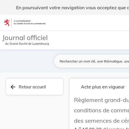
Règlement grand-ducal du 17 décembre 1971 fixan... - Legi
En poursuivant votre navigation vous acceptez que des
Aller au contenu
Journal officiel
du Grand-Duché de Luxembourg
arrow_back
Acte plus en vigueur
Retour accueil
Règlement grand-duc
conditions de commerc
des semences de cér