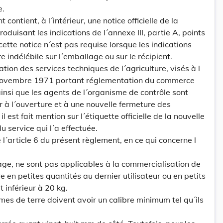
e.
 contient, à l´intérieur, une notice officielle de la
roduisant les indications de l´annexe III, partie A, points
 cette notice n´est pas requise lorsque les indications
 indélébile sur l´emballage ou sur le récipient.
tion des services techniques de l´agriculture, visés à l
 9 novembre 1971 portant réglementation du commerce
insi que les agents de l´organisme de contrôle sont
r à l´ouverture et à une nouvelle fermeture des
 est fait mention sur l´étiquette officielle de la nouvelle
u service qui l´a effectuée.
e l´article 6 du présent règlement, en ce qui concerne l
ge, ne sont pas applicables à la commercialisation de
 en petites quantités au dernier utilisateur ou en petits
 inférieur à 20 kg.
mes de terre doivent avoir un calibre minimum tel qu´ils