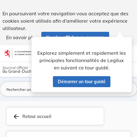
Règlement grand-ducal du 29 décembre 1971 porta... - Leg
En poursuivant votre navigation vous acceptez que des
cookies soient utilisés afin d’améliorer votre expérience
utilisateur.
En savoir plus
Ne plus afficher ce message
Aller au contenu
help
light_mode
dark_mode
account_circle
Explorez simplement et rapidement les
Aide
principales fonctionnalités de Legilux
en suivant ce tour guidé.
Journal officiel
du Grand-Duché de Luxembourg
Démarrer un tour guidé
La
arrow_back
Retour accueil