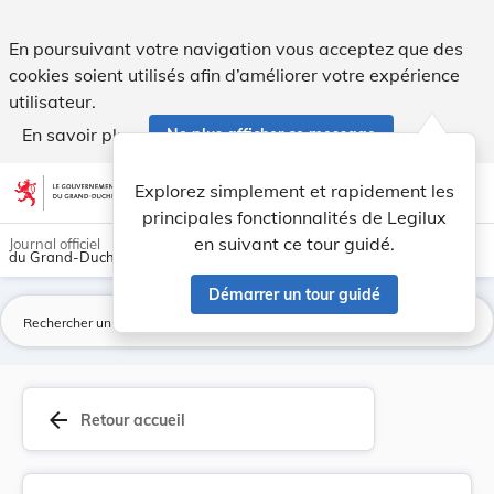
Règlement grand-ducal du 16 octobre 1973 portan... - Legi
En poursuivant votre navigation vous acceptez que des
cookies soient utilisés afin d’améliorer votre expérience
utilisateur.
En savoir plus
Ne plus afficher ce message
Aller au contenu
help
light_mode
dark_mode
account_circle
Explorez simplement et rapidement les
Aide
principales fonctionnalités de Legilux
en suivant ce tour guidé.
Journal officiel
du Grand-Duché de Luxembourg
Démarrer un tour guidé
La
arrow_back
Retour accueil