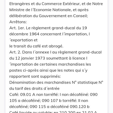
Etrangères et du Commerce Extérieur, et de Notre
Ministre de l´Economie Nationale, et après
délibération du Gouvernement en Conseil;
Arrêtons:
Art. 1er. Le règlement grand-ducal du 19
décembre 1964 concernant l´importation, l
´exportation et
le transit du café est abrogé.
Art. 2. Dans l´annexe I au règlement grand-ducal
du 12 janvier 1973 soumettant à licence l
´importation de certaines marchandises les
postes ci-après ainsi que les notes qui s´y
rapportent sont supprimés:
Dénomination des marchandises N° statistique N°
du tarif des droits d´entrée
Café: 09.01 A non torréfié: I non décaféiné: 090
105 a décaféiné; 090 107 b torréfié: II non
décaféiné; 090 115 a décaféiné 090.120 b
Café liquide ou soluble: ex 210 200 ex 21.02 A