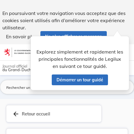
Règlement grand-ducal du 21 novembre 1973 pris ... - Legi
En poursuivant votre navigation vous acceptez que des
cookies soient utilisés afin d’améliorer votre expérience
utilisateur.
En savoir plus
Ne plus afficher ce message
Aller au contenu
help
light_mode
dark_mode
account_circle
Explorez simplement et rapidement les
Aide
principales fonctionnalités de Legilux
en suivant ce tour guidé.
Journal officiel
du Grand-Duché de Luxembourg
Démarrer un tour guidé
La
arrow_back
Retour accueil