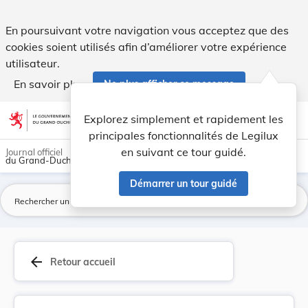
Règlement grand-ducal du 17 mai 1974 concernant... - Legi
En poursuivant votre navigation vous acceptez que des
cookies soient utilisés afin d’améliorer votre expérience
utilisateur.
En savoir plus
Ne plus afficher ce message
Aller au contenu
help
light_mode
dark_mode
account_circle
Explorez simplement et rapidement les
Aide
principales fonctionnalités de Legilux
en suivant ce tour guidé.
Journal officiel
du Grand-Duché de Luxembourg
Démarrer un tour guidé
La
arrow_back
Retour accueil