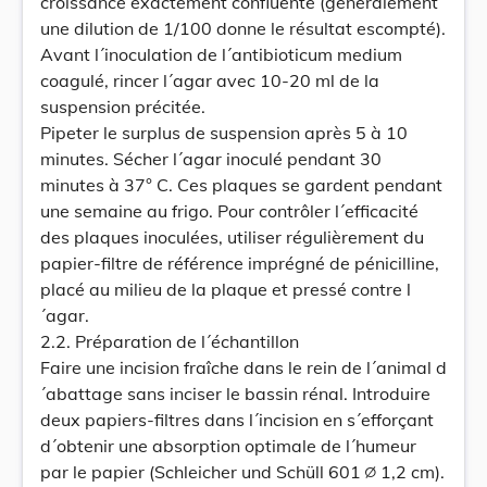
croissance exactement confluente (généralement
une dilution de 1/100 donne le résultat escompté).
Avant l´inoculation de l´antibioticum medium
coagulé, rincer l´agar avec 10-20 ml de la
suspension précitée.
Pipeter le surplus de suspension après 5 à 10
minutes. Sécher l´agar inoculé pendant 30
minutes à 37° C. Ces plaques se gardent pendant
une semaine au frigo. Pour contrôler l´efficacité
des plaques inoculées, utiliser régulièrement du
papier-filtre de référence imprégné de pénicilline,
placé au milieu de la plaque et pressé contre l
´agar.
2.2. Préparation de l´échantillon
Faire une incision fraîche dans le rein de l´animal d
´abattage sans inciser le bassin rénal. Introduire
deux papiers-filtres dans l´incision en s´efforçant
d´obtenir une absorption optimale de l´humeur
par le papier (Schleicher und Schüll 601 ∅ 1,2 cm).