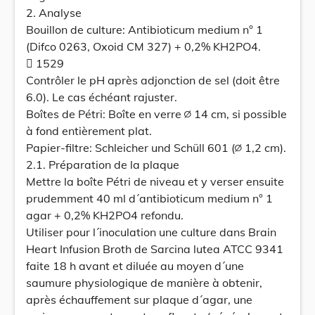
2. Analyse
Bouillon de culture: Antibioticum medium n° 1
(Difco 0263, Oxoid CM 327) + 0,2% KH2PO4.
 1529
Contrôler le pH après adjonction de sel (doit être
6.0). Le cas échéant rajuster.
Boîtes de Pétri: Boîte en verre ∅ 14 cm, si possible
à fond entièrement plat.
Papier-filtre: Schleicher und Schüll 601 (∅ 1,2 cm).
2.1. Préparation de la plaque
Mettre la boîte Pétri de niveau et y verser ensuite
prudemment 40 ml d´antibioticum medium n° 1
agar + 0,2% KH2PO4 refondu.
Utiliser pour l´inoculation une culture dans Brain
Heart Infusion Broth de Sarcina lutea ATCC 9341
faite 18 h avant et diluée au moyen d´une
saumure physiologique de manière à obtenir,
après échauffement sur plaque d´agar, une