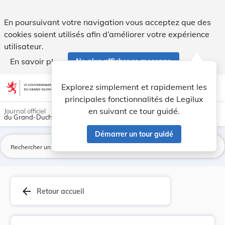
Règlement grand-ducal du 20 septembre 1974 port... - Legi
En poursuivant votre navigation vous acceptez que des
cookies soient utilisés afin d’améliorer votre expérience
utilisateur.
En savoir plus
Ne plus afficher ce message
Aller au contenu
help
light_mode
dark_mode
account_circle
Explorez simplement et rapidement les
Aide
principales fonctionnalités de Legilux
en suivant ce tour guidé.
Journal officiel
du Grand-Duché de Luxembourg
Démarrer un tour guidé
La
arrow_back
Retour accueil