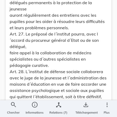
délégués permanents à la protection de la
jeunesse
auront régulièrement des entretiens avec les
pupilles pour les aider à résoudre leurs difficultés
et leurs problèmes personnels.
Art. 27. Le préposé de l´institut pourra, avec l
´accord du procureur général d´Etat ou de son
délégué,
faire appel à la collaboration de médecins
spécialistes ou d´autres spécialistes en
pédagogie curative.
Art. 28. L´institut de défense sociale collaborera
avec le juge de la jeunesse et l´administration des
maisons d´éducation en vue de faire accorder une
assistance psychologique et sociale aux pupilles
qui quittent l´établissement, soit à titre définitif,
soit à titre conditionnel.
search
info
device_hub
save_alt
more_vert
Art. 29. Le préposé de l´institut peut être invité à
Chercher
Informations
Relations (7)
Téléchargement
Plus
donner un avis motivé sur les cas et les problèmes