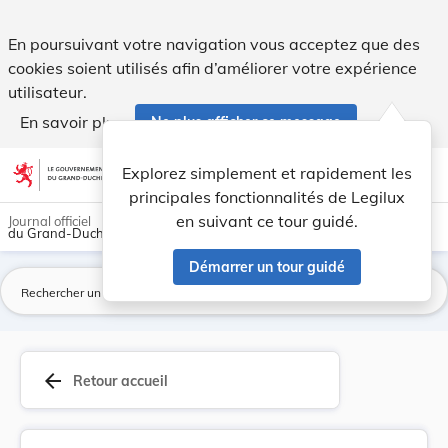
Règlement grand-ducal du 29 octobre 1974 portan... - Legi
En poursuivant votre navigation vous acceptez que des
cookies soient utilisés afin d’améliorer votre expérience
utilisateur.
En savoir plus
Ne plus afficher ce message
Aller au contenu
help
light_mode
dark_mode
account_circle
Explorez simplement et rapidement les
Aide
principales fonctionnalités de Legilux
en suivant ce tour guidé.
Journal officiel
du Grand-Duché de Luxembourg
Démarrer un tour guidé
La
arrow_back
Retour accueil