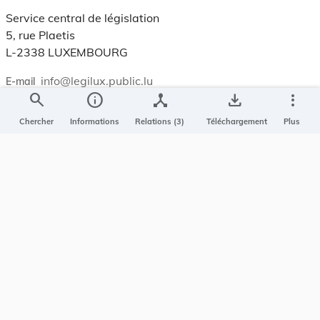
Service central de législation
5, rue Plaetis
L-2338 LUXEMBOURG
info@legilux.public.lu
E-mail
search
info
device_hub
save_alt
more_vert
Chercher
Informations
Relations (3)
Téléchargement
Plus
My LegiBox
, votre espace personnel.
Se connecter
Enregistrer et organiser vos actes préférés, enregistrer vos
recherches, soyez alerté en cas de modification sur un document
qui vous intéresse.
EN PLUS
Conditions générales
Conditions d’utilisations
Accessibilité