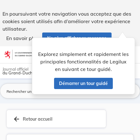
Règlement grand-ducal du 27 décembre 1974 porta... - Leg
En poursuivant votre navigation vous acceptez que des
cookies soient utilisés afin d’améliorer votre expérience
utilisateur.
En savoir plus
Ne plus afficher ce message
Aller au contenu
help
light_mode
dark_mode
account_circle
Explorez simplement et rapidement les
Aide
principales fonctionnalités de Legilux
en suivant ce tour guidé.
Journal officiel
du Grand-Duché de Luxembourg
Démarrer un tour guidé
La
arrow_back
Retour accueil