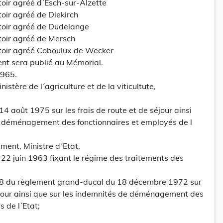
toir agréé d´Esch-sur-Alzette
oir agréé de Diekirch
toir agréé de Dudelange
toir agréé de Mersch
toir agréé Coboulux de Wecker
ent sera publié au Mémorial.
1965.
istère de l´agriculture et de la viticultute,
4 août 1975 sur les frais de route et de séjour ainsi
e déménagement des fonctionnaires et employés de l
ment, Ministre d´Etat,
du 22 juin 1963 fixant le régime des traitements des
t 28 du règlement grand-ducal du 18 décembre 1972 sur
séjour ainsi que sur les indemnités de déménagement des
 de l´Etat;