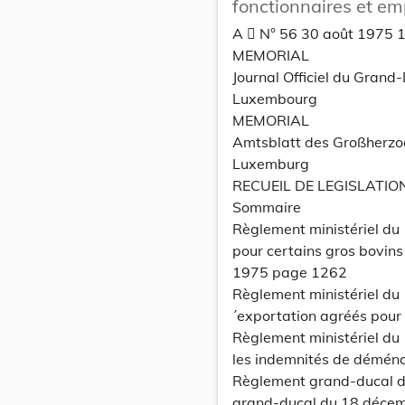
fonctionnaires et emp
A  N° 56 30 août 1975 
MEMORIAL
Journal Officiel du Grand
Luxembourg
MEMORIAL
Amtsblatt des Großherz
Luxemburg
RECUEIL DE LEGISLATIO
Sommaire
Règlement ministériel du
pour certains gros bovins
1975 page 1262
Règlement ministériel du
´exportation agréés pour 
Règlement ministériel du 
les indemnités de déména
Règlement grand-ducal d
grand-ducal du 18 décemb