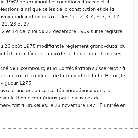
juin 1962 déterminant les conditions d´accès et d
fessions ainsi que celles de la constitution et de la
voir modification des articles 1er, 2, 3, 4, 5, 7, 9, 12,
, 21, 26 et 27;
s 2 et 14 de la loi du 23 décembre 1909 sur le régistre
u 26 août 1975 modifiant le règlement grand-ducal du
nt à licence l´importation de certaines marchandises
ché de Luxembourg et la Confédération suisse relatif à
s en cas d´accidents de la circulation, fait à Berne, le
n vigueur 1275
euvre d´une action concertée européenne dans le
 sur le thème «matériaux pour les usines de
er», fait à Bruxelles, le 23 novembre 1971  Entrée en
...............................................................................................................