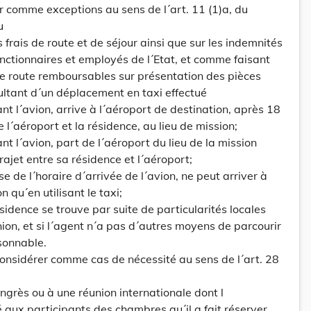
er comme exceptions au sens de l´art. 11 (1)a, du
u
frais de route et de séjour ainsi que sur les indemnités
tionnaires et employés de l´Etat, et comme faisant
 de route remboursables sur présentation des pièces
résultant d´un déplacement en taxi effectué
sant l´avion, arrive à l´aéroport de destination, après 18
e l´aéroport et la résidence, au lieu de mission;
ant l´avion, part de l´aéroport du lieu de la mission
rajet entre sa résidence et l´aéroport;
se de l´horaire d´arrivée de l´avion, ne peut arriver à
 qu´en utilisant le taxi;
sidence se trouve par suite de particularités locales
nion, et si l´agent n´a pas d´autres moyens de parcourir
isonnable.
onsidérer comme cas de nécessité au sens de l´art. 28
ongrès ou à une réunion internationale dont l
 aux participants des chambres qu´il a fait réserver