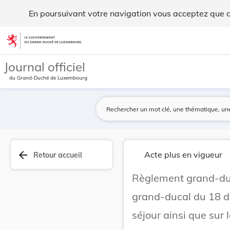
Règlement grand-ducal du 25 août 1975 modifiant... - Legil
En poursuivant votre navigation vous acceptez que des
Aller au contenu
Journal officiel
du Grand-Duché de Luxembourg
arrow_back
Acte plus en vigueur
Retour accueil
Règlement grand-duc
grand-ducal du 18 dé
séjour ainsi que su