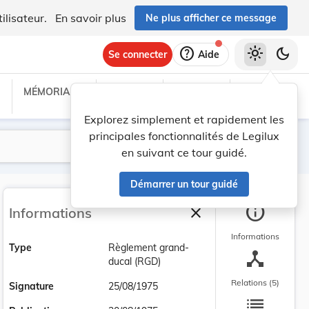
ilisateur.
En savoir plus
Ne plus afficher ce message
help
light_mode
dark_mode
Se connecter
Aide
MÉMORIAL C
TRAITÉS
PROJETS
TEXTES UE
Explorez simplement et rapidement les
principales fonctionnalités de Legilux
Lancer la recherche
Filtres
en suivant ce tour guidé.
Démarrer un tour guidé
info
close
Informations
Fermer la barre latéra
Informations
Type
Règlement grand-
device_hub
ducal (RGD)
Relations (5)
Signature
25/08/1975
list