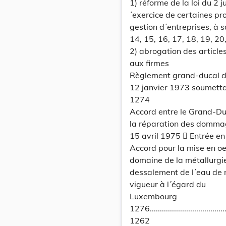
1) réforme de la loi du 2 
´exercice de certaines pro
gestion d´entreprises, à sa
14, 15, 16, 17, 18, 19, 20
2) abrogation des article
aux firmes
Règlement grand-ducal d
12 janvier 1973 soumetta
1274
Accord entre le Grand-Du
la réparation des dommage
15 avril 1975  Entrée e
Accord pour la mise en o
domaine de la métallurgie
dessalement de l´eau de m
vigueur à l´égard du
Luxembourg
1276...........................................
1262