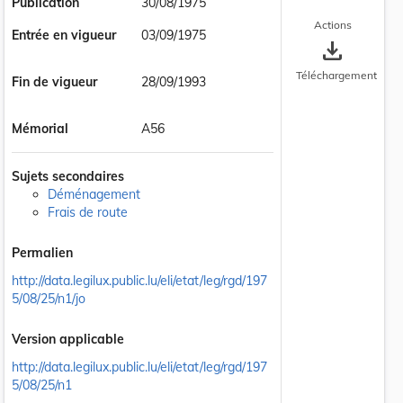
Publication
30/08/1975
Actions
Entrée en vigueur
03/09/1975
save_alt
Téléchargement
Fin de vigueur
28/09/1993
Mémorial
A56
Sujets secondaires
Déménagement
Frais de route
Permalien
http://data.legilux.public.lu/eli/etat/leg/rgd/197
5/08/25/n1/jo
Version applicable
http://data.legilux.public.lu/eli/etat/leg/rgd/197
5/08/25/n1