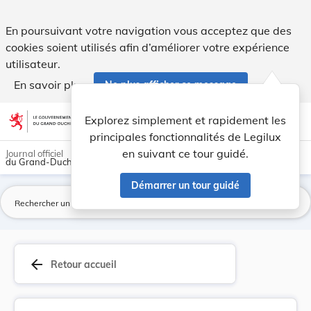
Règlement grand-ducal du 29 juillet 1977 portan... - Legilux
En poursuivant votre navigation vous acceptez que des
cookies soient utilisés afin d’améliorer votre expérience
utilisateur.
En savoir plus
Ne plus afficher ce message
Aller au contenu
help
light_mode
dark_mode
account_circle
Explorez simplement et rapidement les
Aide
principales fonctionnalités de Legilux
en suivant ce tour guidé.
Journal officiel
du Grand-Duché de Luxembourg
Démarrer un tour guidé
La
arrow_back
Retour accueil