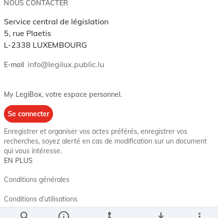
NOUS CONTACTER
Service central de législation
5, rue Plaetis
L-2338 LUXEMBOURG
info@legilux.public.lu
E-mail
My LegiBox
, votre espace personnel.
Se connecter
Enregistrer et organiser vos actes préférés, enregistrer vos
recherches, soyez alerté en cas de modification sur un document
qui vous intéresse.
EN PLUS
Conditions générales
Conditions d’utilisations
search
info
device_hub
save_alt
more_vert