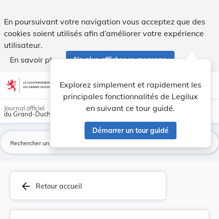
Règlement grand-ducal du 8 décembre 1977 portan... - Leg
En poursuivant votre navigation vous acceptez que des
cookies soient utilisés afin d’améliorer votre expérience
utilisateur.
En savoir plus
Ne plus afficher ce message
Aller au contenu
help
light_mode
dark_mode
account_circle
Explorez simplement et rapidement les
Aide
principales fonctionnalités de Legilux
en suivant ce tour guidé.
Journal officiel
du Grand-Duché de Luxembourg
Démarrer un tour guidé
La
arrow_back
Retour accueil