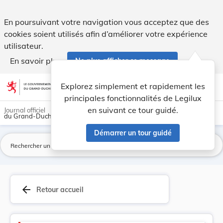
Version consolidée applicable au 01/04/1980 : R... - Legilux
En poursuivant votre navigation vous acceptez que des
cookies soient utilisés afin d’améliorer votre expérience
utilisateur.
En savoir plus
Ne plus afficher ce message
Aller au contenu
help
light_mode
dark_mode
account_circle
Explorez simplement et rapidement les
Aide
principales fonctionnalités de Legilux
en suivant ce tour guidé.
Journal officiel
du Grand-Duché de Luxembourg
Démarrer un tour guidé
La
arrow_back
Retour accueil