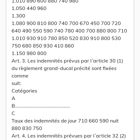
1.010 890 600 880 740 980
1.050 440 960
1.300
1.080 900 810 800 740 700 670 450 700 720
640 490 550 590 740 780 400 700 880 800 710
1.010 930 910 780 850 520 830 910 800 530
750 680 850 930 410 860
1.150 980 800
Art. 3. Les indemnités prévus par l´article 30 (1)
du règlement grand-ducal précité sont fixées
comme
suit:
Catégories
A
B............................................
C
Taux des indemnités de jour 710 660 590 nuit
880 830 750
Art. 4. Les indemnités prévues par l´article 32 (2)