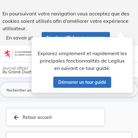
Règlement grand-ducal du 25 janvier 1978 fixant... - Legilu
En poursuivant votre navigation vous acceptez que des
cookies soient utilisés afin d’améliorer votre expérience
utilisateur.
En savoir plus
Ne plus afficher ce message
Aller au contenu
help
light_mode
dark_mode
account_circle
Explorez simplement et rapidement les
Aide
principales fonctionnalités de Legilux
en suivant ce tour guidé.
Journal officiel
du Grand-Duché de Luxembourg
Démarrer un tour guidé
La
arrow_back
Retour accueil