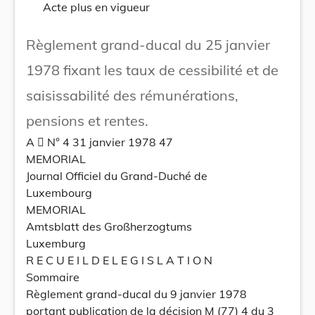
Acte plus en vigueur
Règlement grand-ducal du 25 janvier
1978 fixant les taux de cessibilité et de
saisissabilité des rémunérations,
pensions et rentes.
A  N° 4 31 janvier 1978 47
MEMORIAL
Journal Officiel du Grand-Duché de
Luxembourg
MEMORIAL
Amtsblatt des Großherzogtums
Luxemburg
R E C U E I L D E L E G I S L A T I O N
Sommaire
Règlement grand-ducal du 9 janvier 1978
portant publication de la décision M (77) 4 du 3