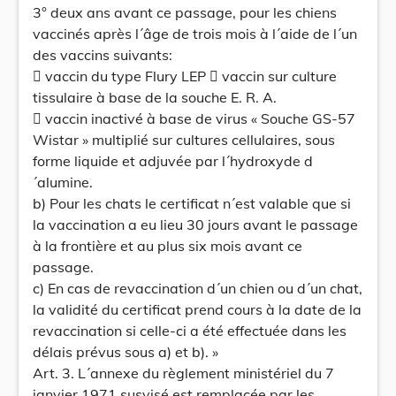
3° deux ans avant ce passage, pour les chiens
vaccinés après l´âge de trois mois à l´aide de l´un
des vaccins suivants:
 vaccin du type Flury LEP  vaccin sur culture
tissulaire à base de la souche E. R. A.
 vaccin inactivé à base de virus « Souche GS-57
Wistar » multiplié sur cultures cellulaires, sous
forme liquide et adjuvée par l´hydroxyde d
´alumine.
b) Pour les chats le certificat n´est valable que si
la vaccination a eu lieu 30 jours avant le passage
à la frontière et au plus six mois avant ce
passage.
c) En cas de revaccination d´un chien ou d´un chat,
la validité du certificat prend cours à la date de la
revaccination si celle-ci a été effectuée dans les
délais prévus sous a) et b). »
Art. 3. L´annexe du règlement ministériel du 7
janvier 1971 susvisé est remplacée par les