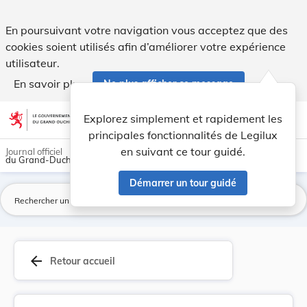
Règlement grand-ducal du 26 mai 1978 déterminan... - Legi
En poursuivant votre navigation vous acceptez que des
cookies soient utilisés afin d’améliorer votre expérience
utilisateur.
En savoir plus
Ne plus afficher ce message
Aller au contenu
help
light_mode
dark_mode
account_circle
Explorez simplement et rapidement les
Aide
principales fonctionnalités de Legilux
en suivant ce tour guidé.
Journal officiel
du Grand-Duché de Luxembourg
Démarrer un tour guidé
La
arrow_back
Retour accueil