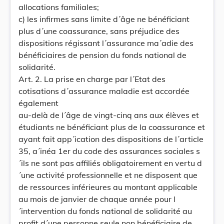
allocations familiales;
c) les infirmes sans limite d´âge ne bénéficiant
plus d´une coassurance, sans préjudice des
dispositions régissant l´assurance ma´adie des
bénéficiaires de pension du fonds national de
solidarité.
Art. 2. La prise en charge par l´Etat des
cotisations d´assurance maladie est accordée
également
au-delà de l´âge de vingt-cinq ans aux élèves et
étudiants ne bénéficiant plus de la coassurance et
ayant fait app´ication des dispositions de l´article
35, a´inéa 1er du code des assurances sociales s
´ils ne sont pas affiliés obligatoirement en vertu d
´une activité professionnelle et ne disposent que
de ressources inférieures au montant applicable
au mois de janvier de chaque année pour l
´intervention du fonds national de solidarité au
profit d´une personne seule non bénéficiaire de