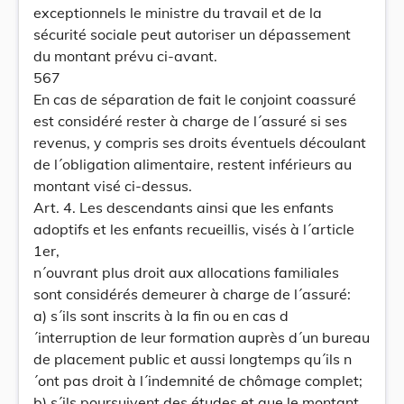
exceptionnels le ministre du travail et de la
sécurité sociale peut autoriser un dépassement
du montant prévu ci-avant.
567
En cas de séparation de fait le conjoint coassuré
est considéré rester à charge de l´assuré si ses
revenus, y compris ses droits éventuels découlant
de l´obligation alimentaire, restent inférieurs au
montant visé ci-dessus.
Art. 4. Les descendants ainsi que les enfants
adoptifs et les enfants recueillis, visés à l´article
1er,
n´ouvrant plus droit aux allocations familiales
sont considérés demeurer à charge de l´assuré:
a) s´ils sont inscrits à la fin ou en cas d
´interruption de leur formation auprès d´un bureau
de placement public et aussi longtemps qu´ils n
´ont pas droit à l´indemnité de chômage complet;
b) s´ils poursuivent des études et que le montant