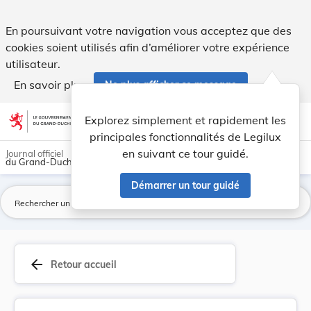
Règlement grand-ducal du 27 juillet 1978 portan... - Legilux
En poursuivant votre navigation vous acceptez que des
cookies soient utilisés afin d’améliorer votre expérience
utilisateur.
En savoir plus
Ne plus afficher ce message
Aller au contenu
help
light_mode
dark_mode
account_circle
Explorez simplement et rapidement les
Aide
principales fonctionnalités de Legilux
en suivant ce tour guidé.
Journal officiel
du Grand-Duché de Luxembourg
Démarrer un tour guidé
La
arrow_back
Retour accueil