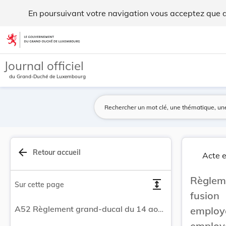
Règlement grand-ducal du 14 août 1978 portant f... - Legil
En poursuivant votre navigation vous acceptez que des
Aller au contenu
Journal officiel
du Grand-Duché de Luxembourg
arrow_back
Retour accueil
Acte e
Règlem
expand
Sur cette page
fusion
A52 Règlement grand-ducal du 14 août 1978 portant fusion volontaire de la caisse de maladie des employés d'Arbed avec la caisse de maladie des employés de la Métallurgique et Minière de Rodange-Athus.
employ
employ