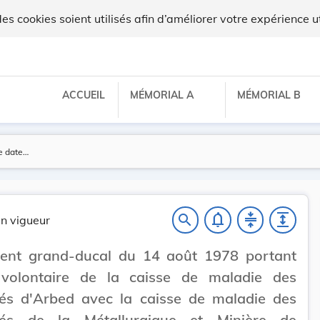
ux
 cookies soient utilisés afin d’améliorer votre expérience ut
ACCUEIL
MÉMORIAL A
MÉMORIAL B
notifications_none
compress
expand
search
n vigueur
ent grand-ducal du 14 août 1978 portant
 volontaire de la caisse de maladie des
és d'Arbed avec la caisse de maladie des
és de la Métallurgique et Minière de