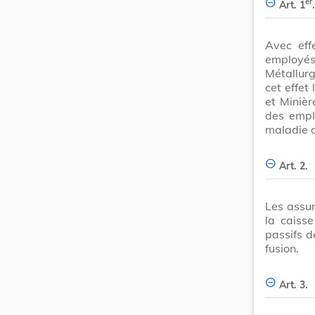
er
Art. 1
.
Avec eff
employés
Métallur
cet effet
et Miniè
des empl
maladie 
Art. 2.
Les assur
la caiss
passifs d
fusion.
Art. 3.