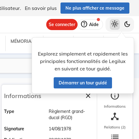
ilisateur.
En savoir plus
Ne plus afficher ce message
help
light_mode
dark_mode
Se connecter
Aide
MÉMORIAL C
TRAITÉS
PROJETS
TEXTES UE
Explorez simplement et rapidement les
principales fonctionnalités de Legilux
Lancer la recherche
Filtres
en suivant ce tour guidé.
Démarrer un tour guidé
info
close
Informations
Fermer la barre latéra
Informations
Type
Règlement grand-
device_hub
ducal (RGD)
Relations (2)
Signature
14/08/1978
list