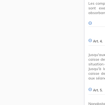
Les comp
sont ex
absorban
Art. 4.
Jusqu'au
caisse de
situation
Jusqu'à 
caisse d
aux séanc
Art. 5.
Nonobstan