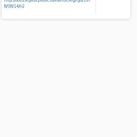
http://data.legilux.public.lu/eli/etat/leg/rgd/197
8/08/14/n2