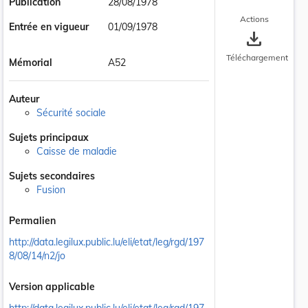
Publication
28/08/1978
Actions
Entrée en vigueur
01/09/1978
save_alt
Téléchargement
Mémorial
A52
Auteur
Sécurité sociale
Sujets principaux
Caisse de maladie
Sujets secondaires
Fusion
Permalien
http://data.legilux.public.lu/eli/etat/leg/rgd/197
8/08/14/n2/jo
Version applicable