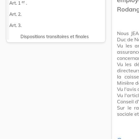
er
Art. 1 
 .
Rodang
Art. 2.
Art. 3.
Nous JEA
Dispositions transitoires et finales
Duc de N
Vu les a
assuranc
concernan
Vu les d
directeu
la caiss
Minière 
Vu l'avis
Vu l'arti
Conseil d
Sur le r
sociale e