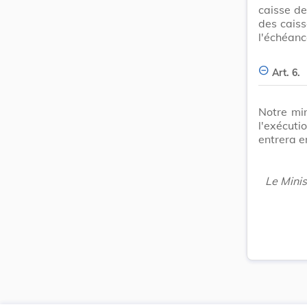
caisse de
des cais
l'échéanc
Art. 6.
Notre min
l'exécuti
entrera e
Le Minis