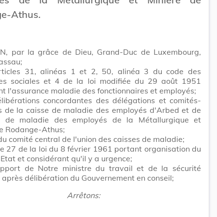
e-Athus.
N, par la grâce de Dieu, Grand-Duc de Luxembourg,
assau;
rticles 31, alinéas 1 et 2, 50, alinéa 3 du code des
es sociales et 4 de la loi modifiée du 29 août 1951
t l'assurance maladie des fonctionnaires et employés;
élibérations concordantes des délégations et comités-
rs de la caisse de maladie des employés d'Arbed et de
e de maladie des employés de la Métallurgique et
de Rodange-Athus;
 du comité central de l'union des caisses de maladie;
cle 27 de la loi du 8 février 1961 portant organisation du
'Etat et considérant qu'il y a urgence;
apport de Notre ministre du travail et de la sécurité
t après délibération du Gouvernement en conseil;
Arrêtons: