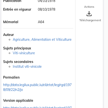
Publication
04/10/1978
Actions
Entrée en vigueur
08/10/1978
save_alt
Téléchargement
Mémorial
A64
Auteur
Agriculture, Alimentation et Viticulture
Sujets principaux
Viti-viniculture
Sujets secondaires
Institut viti-vinicole
Permalien
http://data.legilux.public.lu/eli/etat/leg/rgd/197
8/09/22/n2/jo
Version applicable