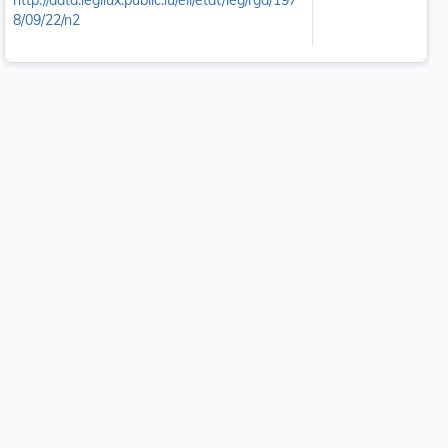
http://data.legilux.public.lu/eli/etat/leg/rgd/197
8/09/22/n2