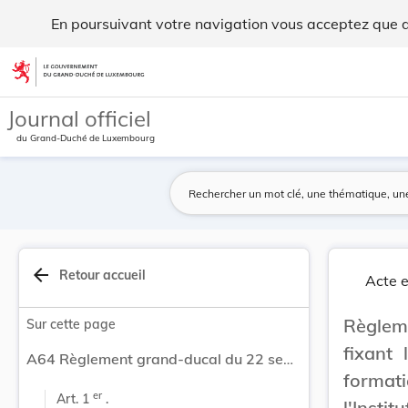
Règlement grand-ducal du 22 septembre 1978 fixa... - Legi
En poursuivant votre navigation vous acceptez que des
Aller au contenu
Journal officiel
du Grand-Duché de Luxembourg
arrow_back
Retour accueil
Acte e
Règlem
Sur cette page
fixant 
A64 Règlement grand-ducal du 22 septembre 1978 fixant les modalités d'organisation des cours de formation professionnelle pour viticulteurs par l'Institut viti-vinicole.
format
er
Art. 1 
 .
l'Institu