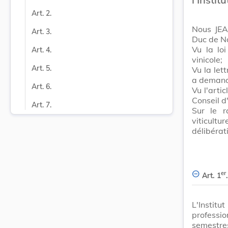
Art. 2.
Nous JEA
Art. 3.
Duc de N
Vu la loi
Art. 4.
vinicole;
Art. 5.
Vu la le
a demandé
Art. 6.
Vu l'arti
Conseil d
Art. 7.
Sur le r
viticultu
délibérat
er
Art. 1
.
L'Instit
professi
semestres