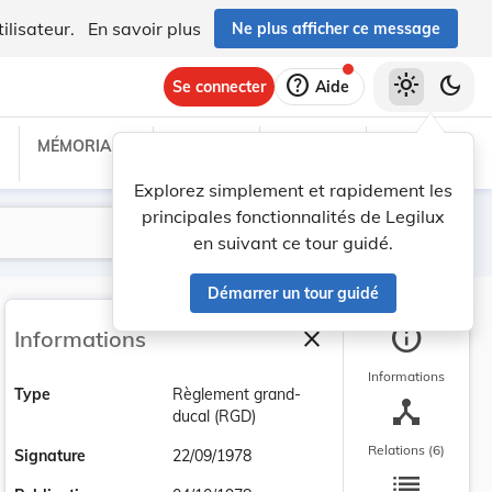
ilisateur.
En savoir plus
Ne plus afficher ce message
help
light_mode
dark_mode
Se connecter
Aide
MÉMORIAL C
TRAITÉS
PROJETS
TEXTES UE
Explorez simplement et rapidement les
principales fonctionnalités de Legilux
Lancer la recherche
Filtres
en suivant ce tour guidé.
Démarrer un tour guidé
info
close
Informations
Fermer la barre latéra
Informations
Type
Règlement grand-
device_hub
ducal (RGD)
Relations (6)
Signature
22/09/1978
list