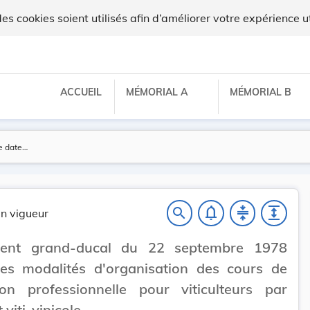
lux
 cookies soient utilisés afin d’améliorer votre expérience ut
ACCUEIL
MÉMORIAL A
MÉMORIAL B
notifications_none
compress
expand
search
n vigueur
ent grand-ducal du 22 septembre 1978
les modalités d'organisation des cours de
ion professionnelle pour viticulteurs par
t viti-vinicole.