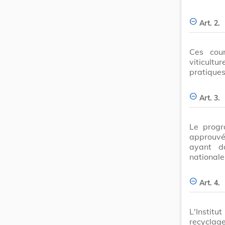
Art. 2.
Ces cour
viticult
pratiques 
Art. 3.
Le progr
approuv
ayant da
nationale
Art. 4.
L'Institu
recyclage