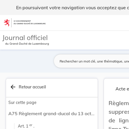
Règlement grand-ducal du 13 octobre 1978 portan... - Legi
En poursuivant votre navigation vous acceptez que des
Aller au contenu
Journal officiel
du Grand-Duché de Luxembourg
arrow_back
Retour accueil
Acte e
Règleme
Sur cette page
suppres
A75 Règlement grand-ducal du 13 octobre 1978 portant suppression du trafic- marchandises sur la section de ligne Troisvierges-Wilwerdange de l'ancienne ligne Troisvierges-St. Vith.
de lig
er
Art. 1 
 .
ligne Tr