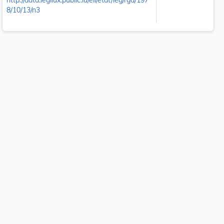
http://data.legilux.public.lu/eli/etat/leg/rgd/197
8/10/13/n3