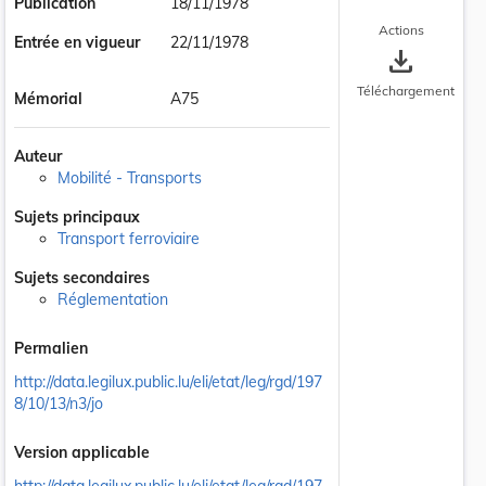
Publication
18/11/1978
Actions
Entrée en vigueur
22/11/1978
save_alt
Téléchargement
Mémorial
A75
Auteur
Mobilité - Transports
Sujets principaux
Transport ferroviaire
Sujets secondaires
Réglementation
Permalien
http://data.legilux.public.lu/eli/etat/leg/rgd/197
8/10/13/n3/jo
Version applicable