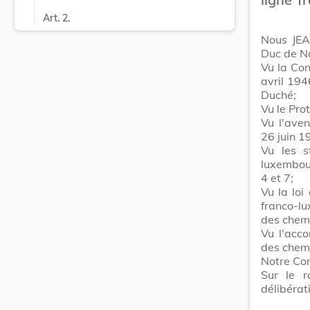
Art. 2.
Nous JEA
Duc de N
Vu la Con
avril 194
Duché;
Vu le Pro
Vu l'ave
26 juin 1
Vu les s
luxembou
4 et 7;
Vu la loi
franco-lu
des chemi
Vu l'acco
des chemi
Notre Con
Sur le r
délibérat