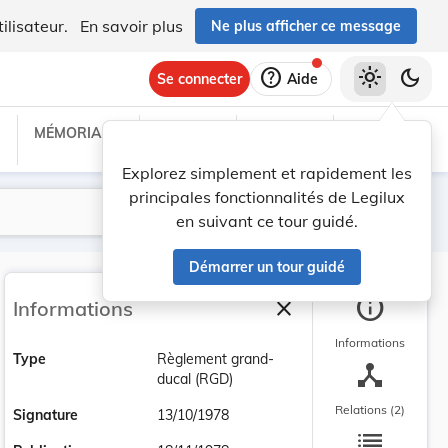
ilisateur.
En savoir plus
Ne plus afficher ce message
help
light_mode
dark_mode
Se connecter
Aide
MÉMORIAL C
TRAITÉS
PROJETS
TEXTES UE
Explorez simplement et rapidement les
principales fonctionnalités de Legilux
Lancer la recherche
Filtres
en suivant ce tour guidé.
Démarrer un tour guidé
info
close
Informations
Fermer la barre latéra
Informations
Type
Règlement grand-
device_hub
ducal (RGD)
Relations (2)
Signature
13/10/1978
list