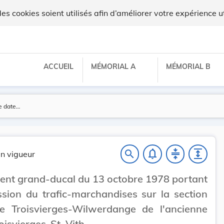
lux
 cookies soient utilisés afin d’améliorer votre expérience ut
ACCUEIL
MÉMORIAL A
MÉMORIAL B
notifications_none
compress
expand
search
n vigueur
nt grand-ducal du 13 octobre 1978 portant
sion du trafic-marchandises sur la section
ne Troisvierges-Wilwerdange de l'ancienne
oisvierges-St. Vith.