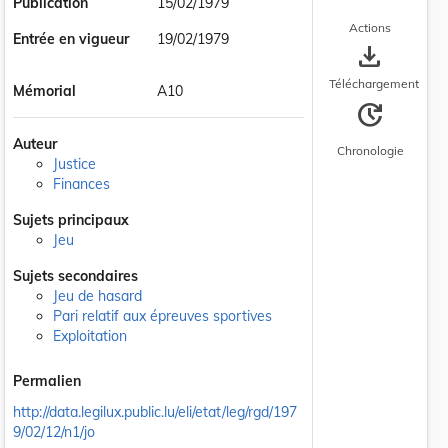
Publication
15/02/1979
Actions
Entrée en vigueur
19/02/1979
save_alt
Téléchargement
Mémorial
A10
update
Auteur
Chronologie
Justice
Finances
Sujets principaux
Jeu
Sujets secondaires
Jeu de hasard
Pari relatif aux épreuves sportives
Exploitation
Permalien
http://data.legilux.public.lu/eli/etat/leg/rgd/197
9/02/12/n1/jo