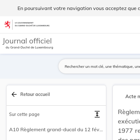
Règlement grand-ducal du 12 février 1979 pris e... - Legilux
En poursuivant votre navigation vous acceptez que des
Aller au contenu
Journal officiel
du Grand-Duché de Luxembourg
arrow_back
Retour accueil
Acte m
Règleme
expand
Sur cette page
exécuti
A10 Règlement grand-ducal du 12 février 1979 pris en exécution des articles 6 et 12 de la loi du 20 avril 1977 relative à l’exploitation des jeux de hasard et des paris relatifs aux épreuves sportives.
1977 re
des par