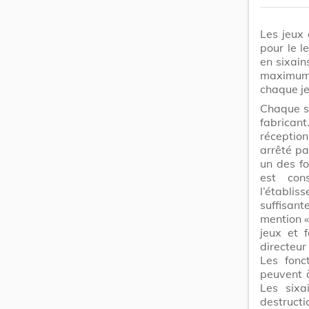
Les jeux 
pour le l
en sixain
maximum 
chaque je
Chaque si
fabricant
réception
arrêté pa
un des fo
est con
l’établi
suffisant
mention «
jeux et 
directeu
Les fonc
peuvent à
Les sixa
destructi