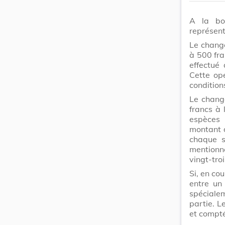
A la bou
représent
Le change
à 500 fra
effectué
Cette opé
conditions
Le chang
francs à 
espèces 
montant d
chaque s
mentionn
vingt-tro
Si, en co
entre un
spéciale
partie. L
et compté