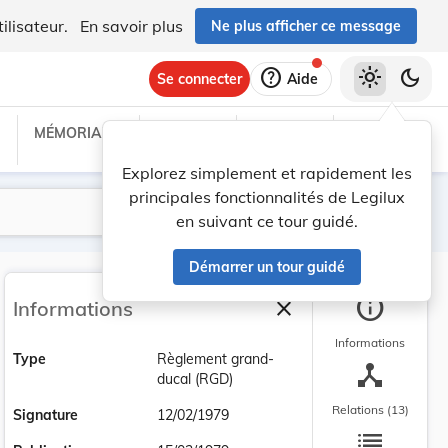
ilisateur.
En savoir plus
Ne plus afficher ce message
help
light_mode
dark_mode
Se connecter
Aide
MÉMORIAL C
TRAITÉS
PROJETS
TEXTES UE
Explorez simplement et rapidement les
principales fonctionnalités de Legilux
Lancer la recherche
Filtres
en suivant ce tour guidé.
Démarrer un tour guidé
info
close
Informations
Fermer la barre latéra
Informations
Type
Règlement grand-
device_hub
ducal (RGD)
Relations (13)
Signature
12/02/1979
list