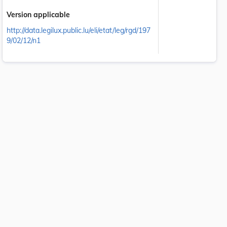
Version applicable
http://data.legilux.public.lu/eli/etat/leg/rgd/197
9/02/12/n1