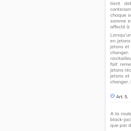
tient de
contenan
chaque sa
somme est
affecté à 
Lorsqu’un
en jetons
jetons et
changer. 
ravitaill
fait reme
jetons ré
jetons et
changer. 
Art. 5.
A la roul
black-jac
que par d