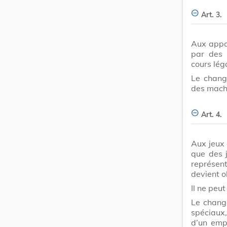
Art. 3.
Aux appar
par des 
cours léga
Le change
des mach
Art. 4.
Aux jeux 
que des 
représen
devient o
Il ne peu
Le change
spéciaux,
d’un emp