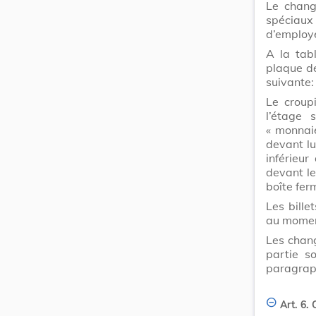
Le chang
spéciaux
d’employé
A la tab
plaque de
suivante:
Le croup
l’étage 
« monnaie
devant lui
inférieu
devant le
boîte fer
Les bille
au momen
Les chan
partie s
paragraph
Art. 6.