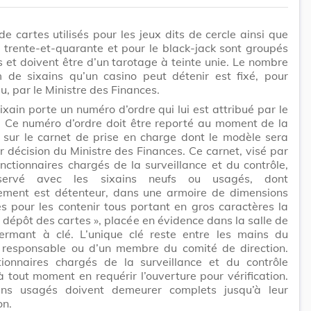
de cartes utilisés pour les jeux dits de cercle ainsi que
e trente-et-quarante et pour le black-jack sont groupés
s et doivent être d’un tarotage à teinte unie. Le nombre
de sixains qu’un casino peut détenir est fixé, pour
u, par le Ministre des Finances.
xain porte un numéro d’ordre qui lui est attribué par le
. Ce numéro d’ordre doit être reporté au moment de la
 sur le carnet de prise en charge dont le modèle sera
r décision du Ministre des Finances. Ce carnet, visé par
nctionnaires chargés de la surveillance et du contrôle,
servé avec les sixains neufs ou usagés, dont
ssement est détenteur, dans une armoire de dimensions
es pour les contenir tous portant en gros caractères la
 dépôt des cartes », placée en évidence dans la salle de
fermant à clé. L’unique clé reste entre les mains du
r responsable ou d’un membre du comité de direction.
tionnaires chargés de la surveillance et du contrôle
 tout moment en requérir l’ouverture pour vérification.
ins usagés doivent demeurer complets jusqu’à leur
on.