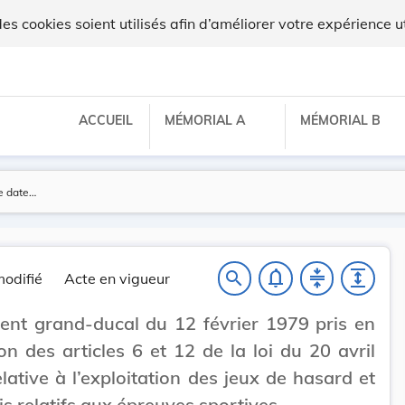
 cookies soient utilisés afin d’améliorer votre expérience ut
ACCUEIL
MÉMORIAL A
MÉMORIAL B
notifications_none
compress
expand
search
odifié
Acte en vigueur
nt grand-ducal du 12 février 1979 pris en
on des articles 6 et 12 de la loi du 20 avril
lative à l’exploitation des jeux de hasard et
is relatifs aux épreuves sportives.