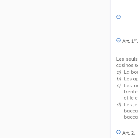
er
Art. 1
.
Les seuls
casinos s
a)
La bou
b)
Les ap
c)
Les au
trente
et le 
d)
Les je
bacca
bacca
Art. 2.