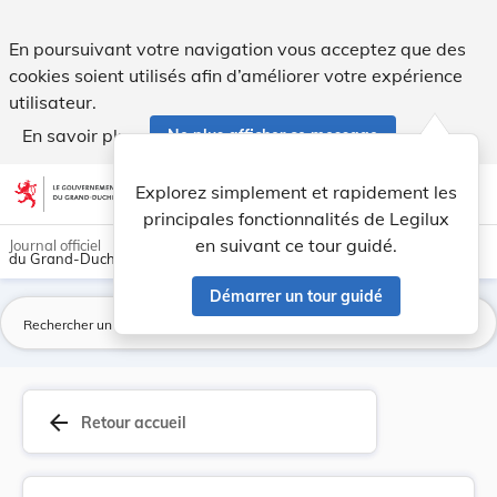
Règlement grand-ducal du 25 février 1979 déterm... - Legil
En poursuivant votre navigation vous acceptez que des
cookies soient utilisés afin d’améliorer votre expérience
utilisateur.
En savoir plus
Ne plus afficher ce message
Aller au contenu
help
light_mode
dark_mode
account_circle
Explorez simplement et rapidement les
Aide
principales fonctionnalités de Legilux
en suivant ce tour guidé.
Journal officiel
du Grand-Duché de Luxembourg
Démarrer un tour guidé
La
arrow_back
Retour accueil