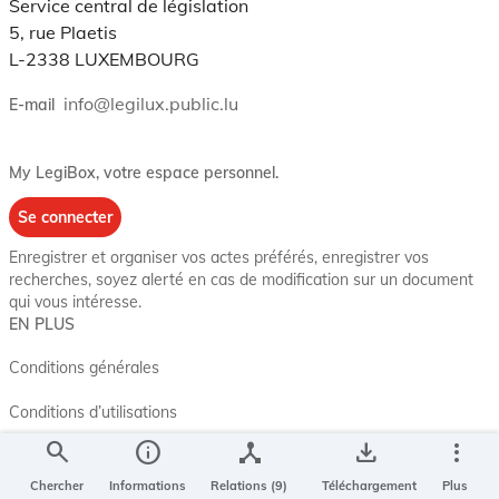
Service central de législation
5, rue Plaetis
L-2338 LUXEMBOURG
info@legilux.public.lu
E-mail
My LegiBox
, votre espace personnel.
Se connecter
Enregistrer et organiser vos actes préférés, enregistrer vos
recherches, soyez alerté en cas de modification sur un document
qui vous intéresse.
EN PLUS
Conditions générales
Conditions d’utilisations
search
info
device_hub
save_alt
more_vert
Accessibilité
Chercher
Informations
Relations (9)
Téléchargement
Plus