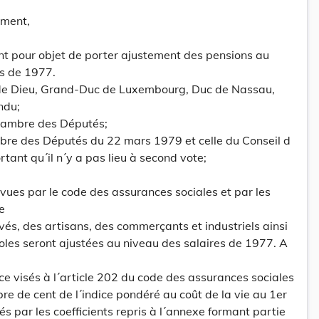
ement,
t pour objet de porter ajustement des pensions au
s de 1977.
 de Dieu, Grand-Duc de Luxembourg, Duc de Nassau,
ndu;
hambre des Députés;
mbre des Députés du 22 mars 1979 et celle du Conseil d
tant qu´il n´y a pas lieu à second vote;
évues par le code des assurances sociales et par les
e
és, des artisans, des commerçants et industriels ainsi
oles seront ajustées au niveau des salaires de 1977. A
nce visés à l´article 202 du code des assurances sociales
re de cent de l´indice pondéré au coût de la vie au 1er
és par les coefficients repris à l´annexe formant partie