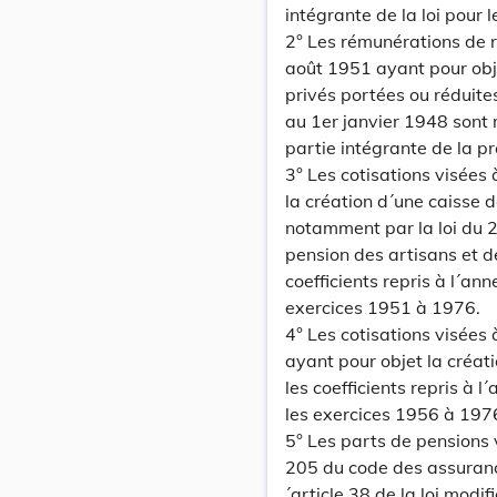
intégrante de la loi pour
2° Les rémunérations de ré
août 1951 ayant pour obj
privés portées ou réduite
au 1er janvier 1948 sont m
partie intégrante de la p
3° Les cotisations visées 
la création d´une caisse d
notamment par la loi du 
pension des artisans et d
coefficients repris à l´an
exercices 1951 à 1976.
4° Les cotisations visées 
ayant pour objet la créat
les coefficients repris à 
les exercices 1956 à 197
5° Les parts de pensions v
205 du code des assurance
´article 38 de la loi modi