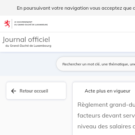
Règlement grand-ducal du 29 mars 1979 portant f... - Legil
En poursuivant votre navigation vous acceptez que des
Aller au contenu
Journal officiel
du Grand-Duché de Luxembourg
arrow_back
Acte plus en vigueur
Retour accueil
Règlement grand-duc
facteurs devant serv
niveau des salaires 