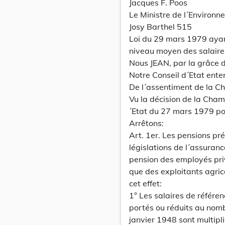
Jacques F. Poos
Le Ministre de l´Environn
Josy Barthel 515
Loi du 29 mars 1979 ayan
niveau moyen des salaire
Nous JEAN, par la grâce
Notre Conseil d´Etat ente
De l´assentiment de la C
Vu la décision de la Cha
´Etat du 27 mars 1979 por
Arrêtons:
Art. 1er. Les pensions pr
législations de l´assuranc
pension des employés priv
que des exploitants agric
cet effet:
1° Les salaires de référe
portés ou réduits au nomb
janvier 1948 sont multipli