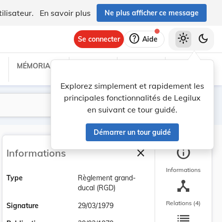
ilisateur.
En savoir plus
Ne plus afficher ce message
help
light_mode
dark_mode
Se connecter
Aide
MÉMORIAL C
TRAITÉS
PROJETS
TEXTES UE
Explorez simplement et rapidement les
principales fonctionnalités de Legilux
Lancer la recherche
Filtres
en suivant ce tour guidé.
Démarrer un tour guidé
info
close
Informations
Fermer la barre latéra
Informations
Type
Règlement grand-
device_hub
ducal (RGD)
Relations (4)
Signature
29/03/1979
list