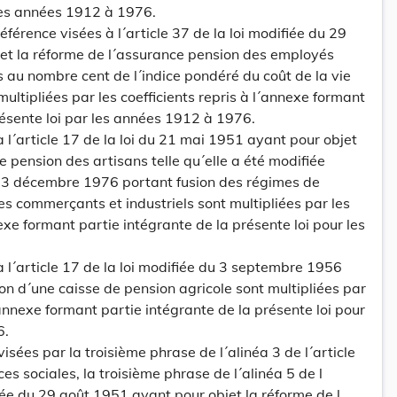
 les années 1912 à 1976.
férence visées à l´article 37 de la loi modifiée du 29
et la réforme de l´assurance pension des employés
s au nombre cent de l´indice pondéré du coût de la vie
ultipliées par les coefficients repris à l´annexe formant
résente loi par les années 1912 à 1976.
à l´article 17 de la loi du 21 mai 1951 ayant pour objet
e pension des artisans telle qu´elle a été modifiée
23 décembre 1976 portant fusion des régimes de
es commerçants et industriels sont multipliées par les
nexe formant partie intégrante de la présente loi pour les
à l´article 17 de la loi modifiée du 3 septembre 1956
ion d´une caisse de pension agricole sont multipliées par
l´annexe formant partie intégrante de la présente loi pour
6.
isées par la troisième phrase de l´alinéa 3 de l´article
s sociales, la troisième phrase de l´alinéa 5 de l
fiée du 29 août 1951 ayant pour objet la réforme de l