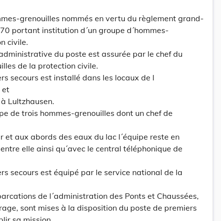
hommes-grenouilles nommés en vertu du règlement grand-
0 portant institution d´un groupe d´hommes-
n civile.
 administrative du poste est assurée par le chef du
es de la protection civile.
rs secours est installé dans les locaux de l
 et
 à Lultzhausen.
ipe de trois hommes-grenouilles dont un chef de
ur et aux abords des eaux du lac l´équipe reste en
entre elle ainsi qu´avec le central téléphonique de
rs secours est équipé par le service national de la
mbarcations de l´administration des Ponts et Chaussées,
rage, sont mises à la disposition du poste de premiers
lir sa mission.