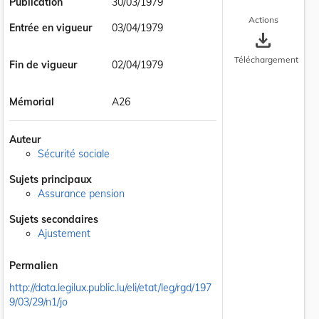
Publication
30/03/1979
Actions
Entrée en vigueur
03/04/1979
save_alt
Téléchargement
Fin de vigueur
02/04/1979
Mémorial
A26
Auteur
Sécurité sociale
Sujets principaux
Assurance pension
Sujets secondaires
Ajustement
Permalien
http://data.legilux.public.lu/eli/etat/leg/rgd/197
9/03/29/n1/jo