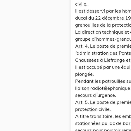
civile.
Il est desservi par les 
ducal du 22 décembre 197
grenouilles de la protectio
La direction technique et
groupe d´hommes-grenouill
Art. 4. Le poste de premie
´administration des Ponts
Chaussées à Liefrange et
Il est occupé par une équ
plongée.
Pendant les patrouilles s
liaison radiotéléphonique 
secours d´urgence.
Art. 5. Le poste de premie
protection civile.
A titre transitoire, les e
stationnées au lac de bar
secours pour pouvoir remp