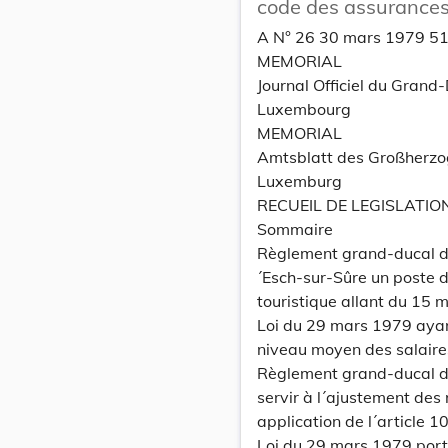
code des assurances
A N° 26 30 mars 1979 5
MEMORIAL
Journal Officiel du Grand
Luxembourg
MEMORIAL
Amtsblatt des Großherz
Luxemburg
RECUEIL DE LEGISLATIO
Sommaire
Règlement grand-ducal du
´Esch-sur-Sûre un poste d
touristique allant du 15
Loi du 29 mars 1979 ayan
niveau moyen des salair
Règlement grand-ducal du
servir à l´ajustement des
application de l´article 
Loi du 29 mars 1979 port