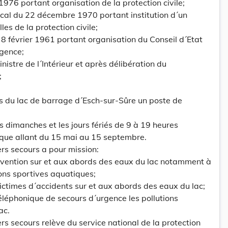
1976 portant organisation de la protection civile;
cal du 22 décembre 1970 portant institution d´un
s de la protection civile;
du 8 février 1961 portant organisation du Conseil d´Etat
rgence;
nistre de l´Intérieur et après délibération du
;
près du lac de barrage d´Esch-sur-Sûre un poste de
s dimanches et les jours fériés de 9 à 19 heures
ique allant du 15 mai au 15 septembre.
ers secours a pour mission:
révention sur et aux abords des eaux du lac notamment à
ons sportives aquatiques;
ictimes d´accidents sur et aux abords des eaux du lac;
téléphonique de secours d´urgence les pollutions
ac.
rs secours relève du service national de la protection