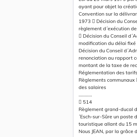
ayant pour objet la créat
Convention sur la délivra
1973  Décision du Conse
règlement d´exécution de
 Décision du Conseil d´
modification du délai fix
Décision du Conseil d´Ad
renonciation au rapport c
montant de la taxe de re
Réglementation des tarifs
Règlements communaux  I
des salaires
...........
 514
Règlement grand-ducal du
´Esch-sur-Sûre un poste d
touristique allant du 15 
Nous JEAN, par la grâce