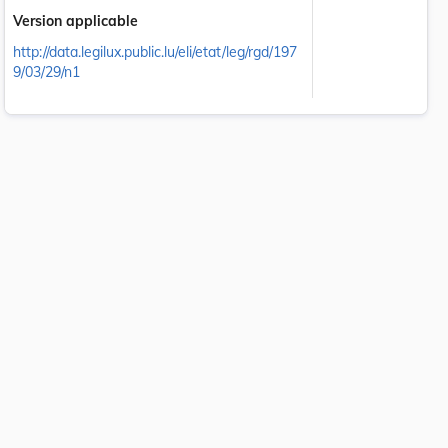
Version applicable
http://data.legilux.public.lu/eli/etat/leg/rgd/197
9/03/29/n1