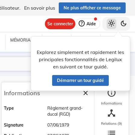
ilisateur.
En savoir plus
Ne plus afficher ce message
help
light_mode
dark_mode
Se connecter
Aide
MÉMORIAL C
TRAITÉS
PROJETS
TEXTES UE
Explorez simplement et rapidement les
principales fonctionnalités de Legilux
Lancer la recherche
Filtres
en suivant ce tour guidé.
Démarrer un tour guidé
info
close
Informations
Fermer la barre latéra
Informations
Type
Règlement grand-
device_hub
ducal (RGD)
Relations (9)
Signature
07/06/1979
list