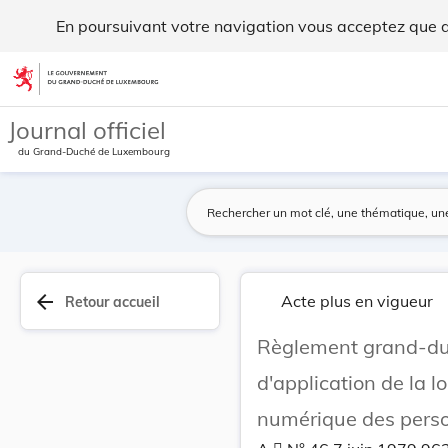
Règlement grand-ducal du 7 juin 1979 fixant les... - Legilux
En poursuivant votre navigation vous acceptez que des
Aller au contenu
Journal officiel
du Grand-Duché de Luxembourg
arrow_back
Acte plus en vigueur
Retour accueil
Règlement grand-duca
d'application de la l
numérique des perso