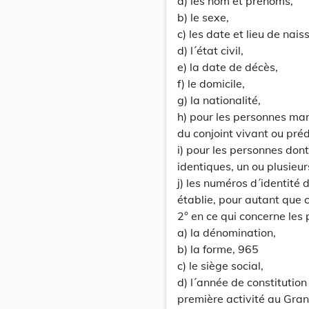
a) les nom et prénoms,
b) le sexe,
c) les date et lieu de nais
d) l´état civil,
e) la date de décès,
f) le domicile,
g) la nationalité,
h) pour les personnes mar
du conjoint vivant ou pré
i) pour les personnes dont
identiques, un ou plusieur
j) les numéros d´identité 
établie, pour autant que 
2° en ce qui concerne les
a) la dénomination,
b) la forme, 965
c) le siège social,
d) l´année de constitution
première activité au Gra