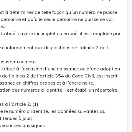
est à déterminer de telle façon qu´un numéro ne puisse
e personne et qu´une seule personne ne puisse se voir
os.
ttribué s´avère incomplet ou erroné, il est remplacé par
conformément aux dispositions de l´alinéa 2 de l
un nouveau numéro.
attribué à l´occasion d´une naissance ou d´une adoption
de l´alinéa 2 de l´article 354 du Code Civil, est inscrit
sance en chiffres arabes et à l´encre noire.
vation des numéros d´identité il est établi un répertoire
 à l´article 2. (1).
re le numéro d´identité, les données suivantes qui
 tenues à jour;
 personnes physiques