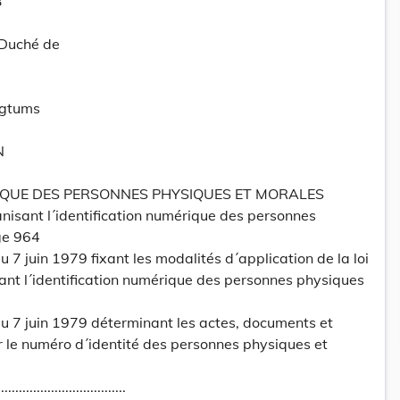
3
-Duché de
ogtums
N
IQUE DES PERSONNES PHYSIQUES ET MORALES
nisant l´identification numérique des personnes
ge 964
7 juin 1979 fixant les modalités d´application de la loi
nt l´identification numérique des personnes physiques
 7 juin 1979 déterminant les actes, documents et
ser le numéro d´identité des personnes physiques et
....................................