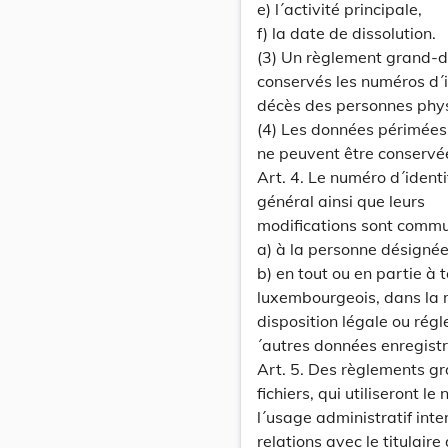
e) l´activité principale,
f) la date de dissolution.
(3) Un règlement grand-du
conservés les numéros d´i
décès des personnes phys
(4) Les données périmées
ne peuvent être conservé
Art. 4. Le numéro d´identi
général ainsi que leurs
modifications sont comm
a) à la personne désignée
b) en tout ou en partie à 
luxembourgeois, dans la 
disposition légale ou rég
´autres données enregistr
Art. 5. Des règlements g
fichiers, qui utiliseront l
l´usage administratif int
relations avec le titulair