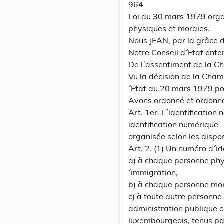
964
Loi du 30 mars 1979 orga
physiques et morales.
Nous JEAN, par la grâce
Notre Conseil d´Etat ente
De l´assentiment de la C
Vu la décision de la Cha
´Etat du 20 mars 1979 por
Avons ordonné et ordonn
Art. 1er. L´identificatio
identification numérique
organisée selon les dispos
Art. 2. (1) Un numéro d´id
a) à chaque personne phy
´immigration,
b) à chaque personne mora
c) à toute autre personne
administration publique o
luxembourgeois, tenus pa