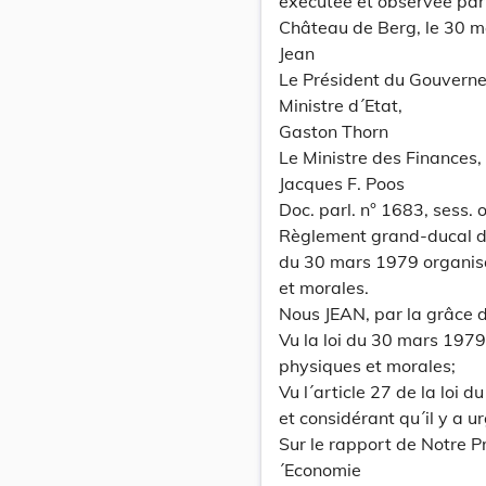
exécutée et observée par
Château de Berg, le 30 m
Jean
Le Président du Gouvern
Ministre d´Etat,
Gaston Thorn
Le Ministre des Finances,
Jacques F. Poos
Doc. parl. n° 1683, sess
Règlement grand-ducal du 
du 30 mars 1979 organisa
et morales.
Nous JEAN, par la grâce
Vu la loi du 30 mars 1979
physiques et morales;
Vu l´article 27 de la loi 
et considérant qu´il y a u
Sur le rapport de Notre P
´Economie