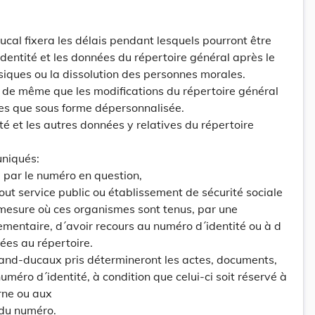
cal fixera les délais pendant lesquels pourront être
dentité et les données du répertoire général après le
iques ou la dissolution des personnes morales.
 de même que les modifications du répertoire général
es que sous forme dépersonnalisée.
té et les autres données y relatives du répertoire
uniqués:
 par le numéro en question,
tout service public ou établissement de sécurité sociale
mesure où ces organismes sont tenus, par une
lementaire, d´avoir recours au numéro d´identité ou à d
ées au répertoire.
rand-ducaux pris détermineront les actes, documents,
e numéro d´identité, à condition que celui-ci soit réservé à
erne ou aux
e du numéro.