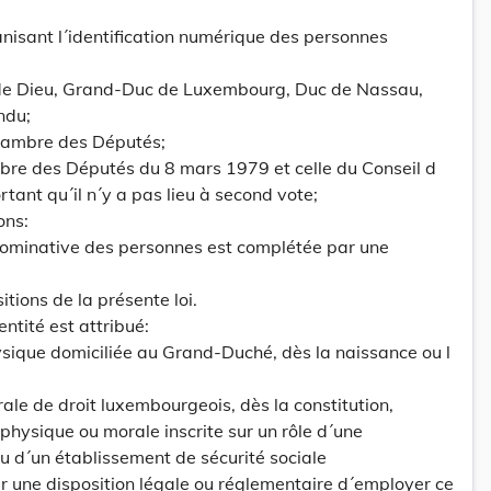
nisant l´identification numérique des personnes
 de Dieu, Grand-Duc de Luxembourg, Duc de Nassau,
ndu;
hambre des Députés;
mbre des Députés du 8 mars 1979 et celle du Conseil d
tant qu´il n´y a pas lieu à second vote;
ons:
n nominative des personnes est complétée par une
itions de la présente loi.
entité est attribué:
sique domiciliée au Grand-Duché, dès la naissance ou l
le de droit luxembourgeois, dès la constitution,
 physique ou morale inscrite sur un rôle d´une
u d´un établissement de sécurité sociale
r une disposition légale ou réglementaire d´employer ce