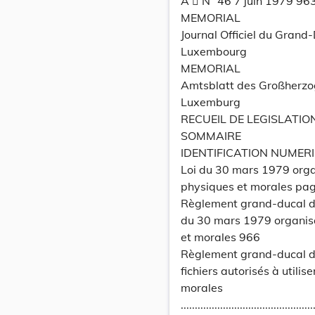
A  N° 46 7 juin 1979 96
MEMORIAL
Journal Officiel du Grand
Luxembourg
MEMORIAL
Amtsblatt des Großherz
Luxemburg
RECUEIL DE LEGISLATIO
SOMMAIRE
IDENTIFICATION NUMER
Loi du 30 mars 1979 orga
physiques et morales pa
Règlement grand-ducal du 
du 30 mars 1979 organisa
et morales 966
Règlement grand-ducal du
fichiers autorisés à utili
morales
...............................................