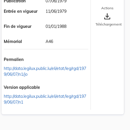
Publication
07/06/1979
Actions
Entrée en vigueur
11/06/1979
save_alt
Téléchargement
Fin de vigueur
01/01/1988
Mémorial
A46
Permalien
http://data.legilux.public.lu/eli/etat/leg/rgd/197
9/06/07/n1/jo
Version applicable
http://data.legilux.public.lu/eli/etat/leg/rgd/197
9/06/07/n1